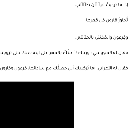
إذا ما ترديتَ فيمٙن ظلٙم..
تُجاورُ قارون في قعرها
وفِرعونَ والمُكتني بالحكٙم..
فقال له المجوسي : ويحك ! أعنتُكَ بالمهر على ابنة عمك حتى تزوجتها
فقال له الأعرابي: أما يُرضيكَ أني جعلتُكَ مع ساداتها، فرعون وقارون 