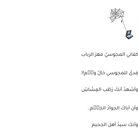
كفاني المجوسيُ مهرَ الرباب
فِدىً للمجوسي خالُ وعٙم!!.
وأشهدُ أنكَ رَطْب المِشَاشِ
وأن أباكَ الجوادُ الخِضٙم..
وأنكَ سيدُ أهل الجحيم