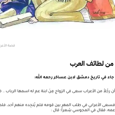
قصة الأعرا
من لطائف العرب
جاء في تاريخ دمشق لابن عساكر رحمه الله:
أن رجُلاً من الأعراب سعى في الزواج مِنَ ابنة عم له اسمها الرباب .. 
فسعى الأعرابي في طلب المهر بين قومه فلم يُنجِده منهم أحد، فلما ض
عمه، فقال في المجوسي شِعراً؛ قال :