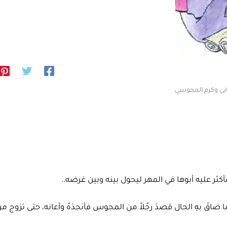
بي وكرم المجوسي
فأكثر عليه أبوها في المهر ليحول بينه وبين غرضه..
اقَ بهِ الحال قصدَ رجُلاً من المجوس فأنجدَهُ وأعانه، حتى تزوج من