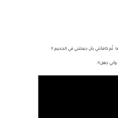
 ثُم كافأتني بأن جعلتني في الجحيم !!
وأبي جهل!!.