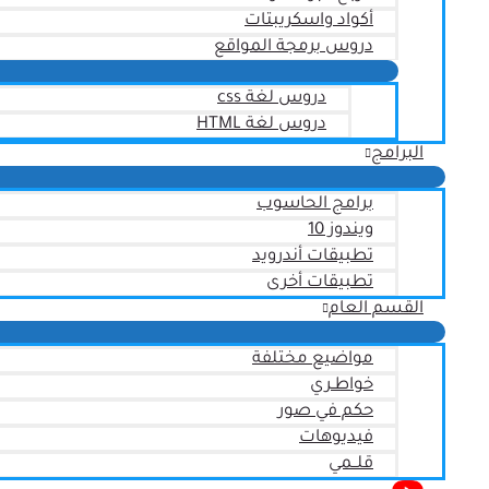
أكواد واسكريبتات
دروس برمجة المواقع
دروس لغة css
دروس لغة HTML
البرامج
برامج الحاسوب
ويندوز 10
تطبيقات أندرويد
تطبيقات أخرى
القسم العام
مواضيع مختلفة
خواطـري
حكم في صور
فيديوهات
قلــمي