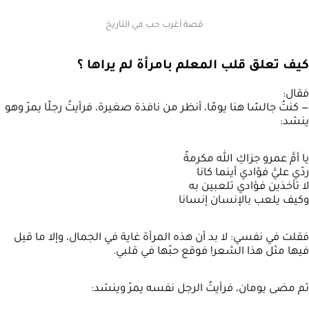
قصة أغرب حب في التاريخ
كيف تعلق قلب المعلم بامرأة لم يراها ؟
فقال:
— كنتُ جالسًا هنا يومًا، أنظر من نافذة صغيرة، فرأيتُ رجلًا يمرّ وهو
ينشد:
يا أمَّ عمرو جزاكِ الله مكرمةً
ردّي عليَّ فؤادي أينما كانا
لا تأخذين فؤادي تلعبين به
وكيف يلعب بالإنسان إنسانا
فقلت في نفسي: لا بد أن هذه المرأة غاية في الجمال، وإلا ما قيل
فيها مثل هذا الشعر! فوقع حبّها في قلبي.
ثم مضى يومان، فرأيتُ الرجل نفسه يمرّ وينشد: