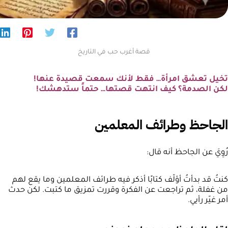
قصة أغرب حب في التاريخ
تخيل تعشق امرأة… فقط لأنك سمعت قصيدة عنها!
لكن الصدمة؟ كيف انتهت قصتها… حتماً ستدهشك!
الجاحظ وطرائف المعلمين
رُوِيَ عن الجاحظ أنه قال:
كنتُ قد بدأتُ أؤلّف كتابًا أذكر فيه طرائف المعلمين وما يقع لهم
من غفلة، ثم تراجعت عن الفكرة وقررت تمزيق ما كتبت. لكن حدث
أمر غيّر رأيي.