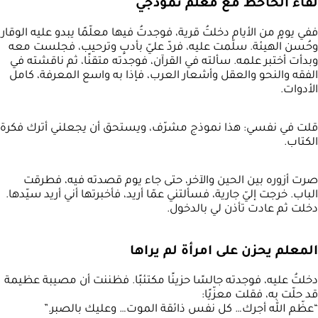
لقاء الحاحظ مع معلم نموذجي
ففي يومٍ من الأيام دخلتُ قرية، فوجدتُ فيها معلّمًا يبدو عليه الوقار
وحُسن الهيئة. سلّمت عليه، فردّ عليّ بأدبٍ وترحيب، فجلست معه
وبدأت أختبر علمه. سألته في القرآن، فوجدته متقنًا، ثم ناقشته في
الفقه والنحو والعقل وأشعار العرب، فإذا به واسع المعرفة، كامل
الأدوات.
قلت في نفسي: هذا نموذج مشرّف، ويستحق أن يجعلني أترك فكرة
الكتاب.
صرت أزوره بين الحين والآخر، حتى جاء يوم قصدته فيه، فطرقت
الباب. خرجت إليّ جارية، فسألتني عمّا أريد، فأخبرتها أني أريد سيّدها.
دخلت ثم عادت تأذن لي بالدخول.
المعلم يحزن على امرأة لم يراها
دخلتُ عليه، فوجدته جالسًا حزينًا مكتئبًا. فظننت أن مصيبة عظيمة
قد حلّت به، فقلت معزّيًا:
“عظّم الله أجرك… كل نفس ذائقة الموت… وعليك بالصبر.”