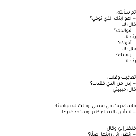
ثم سألته:
— أهو ابنك الذي توفي؟
قال: لا.
— فوالدك؟
ردّ : لا.
— أخوك؟
قال: لا.
— زوجتك؟
ردّ : لا.
تعجّبت وقلت:
— إذن من الذي فقدت؟
قال: حبيبتي!
فاستغربت في نفسي، وقلت له مواسيًا:
— لا بأس، النساء كثير، وستجد غيرها.
فنظر إليّ وقال:
— أتظن أني رأيتها أصلًا؟