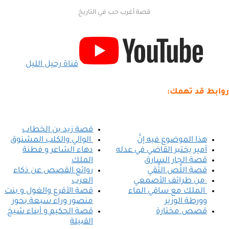
قصة أغرب حب في التاريخ
قناة رحيل الليل
روابط قد تهمك:
قصة زيد بن الخطاب
هذا الموضوع فيه إنَّ
الوالي والكلب المشنوق
أمير يختبر القاضي في عدله
دهاء الشاعر و فطنة
قصة الجار السارق
الملك
قصة اللِّص التَّقي
روائع القصص عن ذكاء
من طرائف الأصمعي
العرب
الملك مع ساقي الماء
قصة الأقرع والغول و بنت
وورطة الوزير
منصور وراء سبعة بحور
قصص مختارة
قصة الحكيم و أبناء شيخ
القبيلة