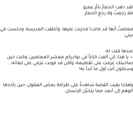
لقد ذهب الحمارُ بأمِّ عمرو
فلا رجعتْ ولا رجع الحمار
فعلمتُ أنها قد ماتت! فحزنت عليها، وأغلقت المدرسة، وجلست في
بيتي.
عندها قلت له:
— يا هذا، إني ألفت كتاباً في نوادركم معشر المعلمين، وكنت حين
صاحبتك عزمت على تقطيعه، والآن قد قويت عزمي على إبقائه، ..
وستكون أنت أول ما أبدأ به!
وهكذا بقيت القصة شاهدةً على طرافة بعض العقول، حين يأخذها
الوهم إلى أبعد مما يتخيّل الإنسان.