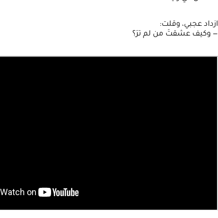
ازداد عجبي، وقلت:
— وكيف عشقتَ من لم ترَ؟