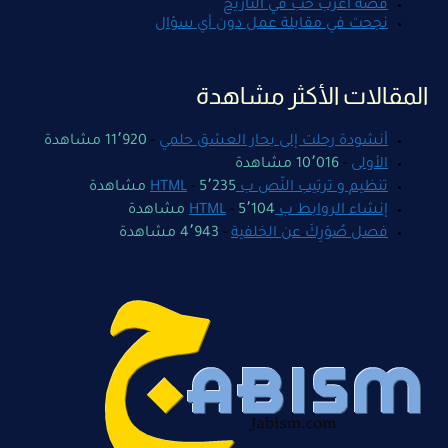
قصة أغرب حب في التاريخ
نجحت في مقابلة عمل دون أي سؤال
المقالات الأكثر مشاهدة
أنشودة رحلت إلى بحار العشق حلمي
-
11٬920 مشاهدة
الأولى
-
10٬016 مشاهدة
تنظيم و ترتيب النّص ب HTML
5٬235 مشاهدة
-
إنشاء الروابط ب HTML
5٬104 مشاهدة
-
فصل صُوَرِكَ عن الخلفية
-
4٬943 مشاهدة