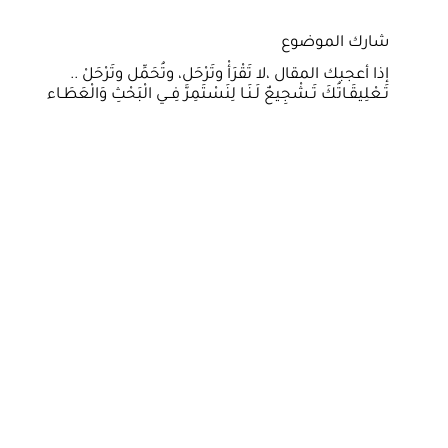
شارك الموضوع
إذا أعجبك المقال ،لا تَقْرَأْ وتَرْحَل، وتُحَمِّل وتَرْحَلْ ..
تَـعْلِيقَـاتُكَ تَـشْجِيعٌ لَـنَـا لِنَسْتَمِرَّ فِــي الْبَحْثِ وَالْعَطَـاء