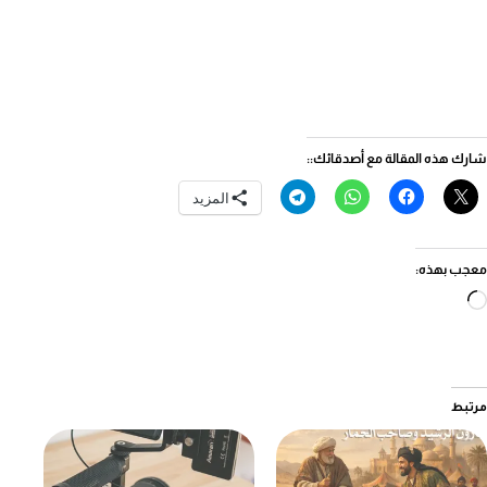
شارك هذه المقالة مع أصدقائك::
المزيد
معجب بهذه:
جاري
التحميل…
مرتبط