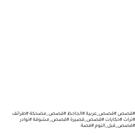
#قصص #قصص_عربية #الجاحظ #قصص_مضحكة #طرائف
#تراث #حكايات #قصص_قصيرة #قصص_مشوقة #نوادر
#قصص_قبل_النوم #قصة