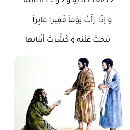
خَضَعَتْ لَدَيْهِ وَ حَرَّكَتْ أَذْنَابَها
وَ إِذَا رَأَتْ يَوْماً فَقِيراَ عَابِراً
نَبَحَتْ عَلَيْهِ وَ كَشَّرَتْ أَنْيَابَها