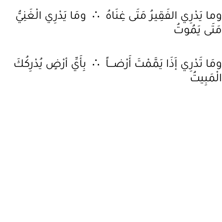
وما يَدْرِي الفَقِيرُ مَتَى غِنَاهُ ∴ ومَا يَدْرِي الْغَنِيُّ
مَتَى يَمُوتُ
ومَا تَدْرِي إَذَا يَمَّمْتَ أَرْضـــاً ∴ بِأَيِّ أرْضٍ يُدْرِكُكَ
الْمَبِيتُ