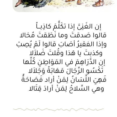
إن الغَنِىَّ إذا تكَلًّمَ كاذِبـــاً
قالوا صَدقتَ وما نَطَقتَ مُحَالا
وإذا الفقيرُ أصَابَ قالوا لَمْ يُصِبْ
وكذبتَ يا هَذا وقُلتَ ضَلاَلا
إن الدَّرَاهِمَ في المَوَاطِنِ كُلِّها
تَكْسُو الرِّجَالَ مَهَابَةً وَجَلاَلا
فَهِيَ اللِّسَانُ لِمَنْ أراد فَصَاحَةًً
وهي السِّلاحُ لِمَنْ أرادَ قِتَالا