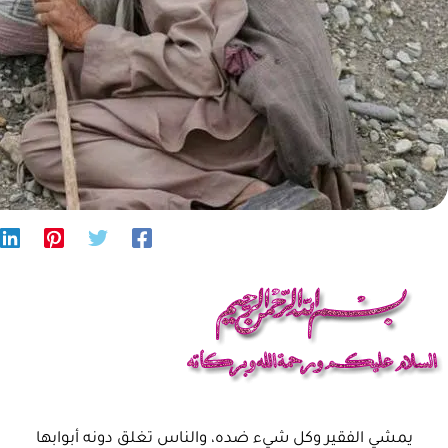
يمشي الفقير وكل شيء ضده، والناس تغلق دونه أبوابها