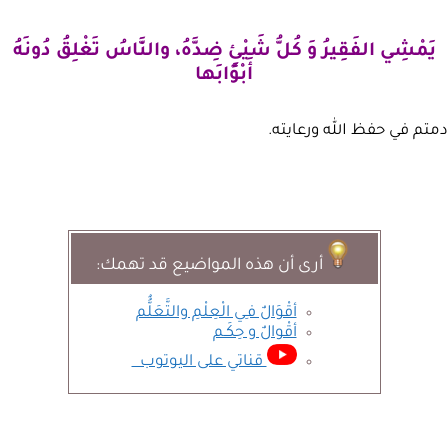
يَمْشِي الفَقِيرُ وَ كُلُّ شَيْئٍ ضِدَّهُ، والنَّاسُ تَغْلِقُ دُونَهُ
أَبْوَابَها
دمتم في حفظ الله ورعايته.
أرى أن هذه المواضيع قد تهمك:
أقْوَالٌ فـِي الْعِلْمِ والتَّعَلُُّم
أقْوالٌ و حِكَـم
قناتي على اليوتوب