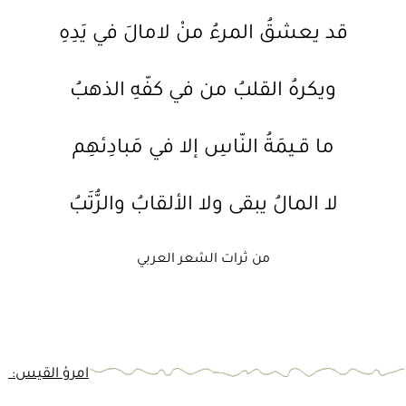
قد يعشقُ المرءُ منْ لامالَ في يَدِهِ
ويكرهُ القلبُ من في كفّهِ الذهبُ
ما قـيمَةُ النّاسِ إلا في مَبادِئهِم
لا المالُ يبقى ولا الألقابُ والرُّتَبُ
من ثرات الشعر العربي
امرؤ القيس: