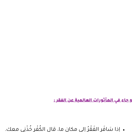
و جاء في المأثورات العالمية عن الفقر :
إذا سَافَر الفَقْرُ إلى مكانٍ ما، قال الكُفْر خُذْنِي معك.