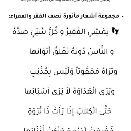
يمشي الفقير وكل شيء ضده، والناس تغلق دونه أبوابها
مجموعة أشعار مأثورة تصف الفقر والفقراء:
👣
يَمْشِي الفَقِيرُ وَ كُلُّ شَيْئٍ ضِدَّهُ
و النَّاسُ دُونَهُ تَغْلِقُ أَبْوَابَها
وتَرَاهُ مَمْقُوتاً وَلَيْسَ بِمُذْنِبٍ
ويَرَى الْعَدَاوَةَ لاَ يَرَى أَسْبَابَها
حَتَّى الْكِلاَبُ إذَا رَأَتْ ذَا ثَرْوَةٍ