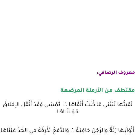
معروف الرصافي:
مقتطف من الأرملة المرضعة
لَقِيتُها لَيْتَنِـي مَا كُنْتُ أَلْقَاهَـا ∴ تَمْشِي وَقَدْ أَثْقَلَ الإمْلاقُ
مَمْشَاهَـا
أَثْوَابُـهَا رَثَّـةٌ والرِّجْلُ حَافِيَـةٌ ∴ وَالدَّمْعُ تَذْرِفُهُ في الخَدِّ عَيْنَاهَـا