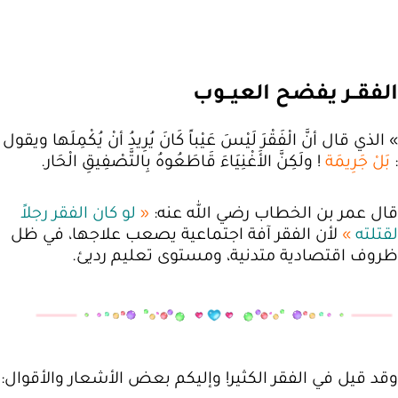
الفقــر يفضح العيــوب
» الذي قال أنَّ الْفَقْرَ لَيْسَ عَيْباً كَانَ يُرِيدُ أنْ يُكْمِلَها ويقول
:
بَلْ جَرِيمَة
! ولَكِنَّ الأَغْنِيَاءَ قَاطَعُوهُ بِالتَّصْفِيقِ الْحَار.
قال عمر بن الخطاب رضي الله عنه:
«
لو كان الفقر رجلاً
لقتلته
»
لأن الفقر آفة اجتماعية يصعب علاجها، في ظل
ظروف اقتصادية متدنية، ومستوى تعليم رديئ.
وقد قيل في الفقر الكثير! وإليكم بعض الأشعار والأقوال: