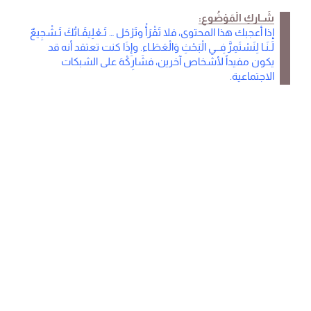
شَـاركِ الْمَوْضُوع:
إذا أعجبك هذا المحتوى، فلا تَقْرَأْ وتَرْحَل … تَـعْلِيقَـاتُكَ تَـشْجِيعٌ
لَـنَـا لِنَسْتَمِرَّ فِــي الْبَحْثِ وَالْعَطَـاء. وإِذَا كنت تعتقد أنه قد
يكون مفيداً لأشخاص آخرين، فشَارِكْهَ على الشبكات
الاجتماعية.