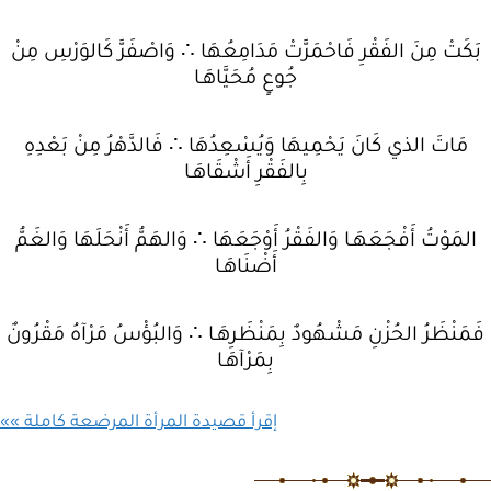
بَكَتْ مِنَ الفَقْرِ فَاحْمَرَّتْ مَدَامِعُهَا ∴ وَاصْفَرَّ كَالوَرْسِ مِنْ
جُوعٍ مُحَيَّاهَـا
مَاتَ الذي كَانَ يَحْمِيهَا وَيُسْعِدُهَا ∴ فَالدَّهْرُ مِنْ بَعْدِهِ
بِالفَقْرِ أَشْقَاهَـا
المَوْتُ أَفْجَعَهَـا وَالفَقْرُ أَوْجَعَهَا ∴ وَالهَمُّ أَنْحَلَهَا وَالغَمُّ
أَضْنَاهَـا
فَمَنْظَرُ الحُزْنِ مَشْهُودٌ بِمَنْظَرِهَـا ∴ وَالبُؤْسُ مَرْآهُ مَقْرُونٌ
بِمَرْآهَـا
إقرأ قصيدة المرأة المرضعة كاملة »»