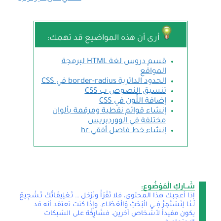
أرى أن هذه المواضيع قد تهمك:
قسم دروس لغة HTML لبرمجة
المواقع
الحدود الدائرية border-radius في CSS
تنسيق النصوص ب CSS
إضافة اللَّون في CSS
إنشاء قوائم نقطية ومرقمة بألوان
مختلفة في الووردبريس
إنشاء خط فاصل أفقي hr
شَـاركِ الْمَوْضُوع:
إذا أعجبك هذا المحتوى، فلا تَقْرَأْ وتَرْحَل … تَـعْلِيقَـاتُكَ تَـشْجِيعٌ
لَـنَـا لِنَسْتَمِرَّ فِــي الْبَحْثِ وَالْعَطَـاء. وإِذَا كنت تعتقد أنه قد
يكون مفيداً لأشخاص آخرين، فشَارِكْهَ على الشبكات