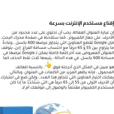
إقناع مستخدم الإنترنت بسرعة
إن عبارة العنوان الفعالة، يجب أن تحتوي على عدد محدود من
الأحرف. على جهاز الكمبيوتر ، كما ستلاحظ في صفحة محرك البحث،
فإن Google تقطع العناوين التي يتجاوز عرضها 600 بكسل ، وعادةً
ما يتراوح بين 55 و 65 حرفاً مع احتساب مسافة الفراغ. إذن، يتوقف
العنوان المعروض عند آخر كلمة كاملة يمكن لـ Google عرضها في
مساحة 600 بكسل. في هذه الحالة ، يتبعها ثلاث نقط الحذف كما
هو مبين في المثال الذي أدرجته فوق
. بالنسبة للهاتف
المحمول ، فإنه يظهر المزيد من الكلمات في العنوان. وبالتالي
يمكنك اختيار العناوين التي تتجاوز هذا العدد ، ولكن ضع في اعتبارك
أن الأحرف الأولى من 55 إلى 65 حرفاً هي التي سَتُحَدِّدُ ما إذا كان
مستخدم الكمبيوتر مقتنعاً بالوصول إلى موقعك أم لا.