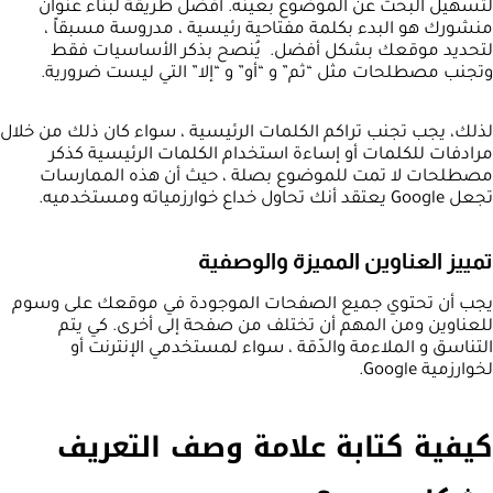
لتسهيل البحث عن الموضوع بعينه. أفضل طريقة لبناء عنوان
منشورك هو البدء بكلمة مفتاحية رئيسية ، مدروسة مسبقاً ،
لتحديد موقعك بشكل أفضل. يُنصح بذكر الأساسيات فقط
وتجنب مصطلحات مثل “ثم” و “أو” و “إلا” التي ليست ضرورية.
لذلك، يجب تجنب تراكم الكلمات الرئيسية ، سواء كان ذلك من خلال
مرادفات للكلمات أو إساءة استخدام الكلمات الرئيسية كذكر
مصطلحات لا تمت للموضوع بصلة ، حيث أن هذه الممارسات
تجعل Google يعتقد أنك تحاول خداع خوارزمياته ومستخدميه.
تمييز العناوين المميزة والوصفية
يجب أن تحتوي جميع الصفحات الموجودة في موقعك على وسوم
للعناوين ومن المهم أن تختلف من صفحة إلى أخرى. كي يتم
التناسق و الملاءمة والدّقة ، سواء لمستخدمي الإنترنت أو
لخوارزمية Google.
كيفية كتابة علامة وصف التعريف