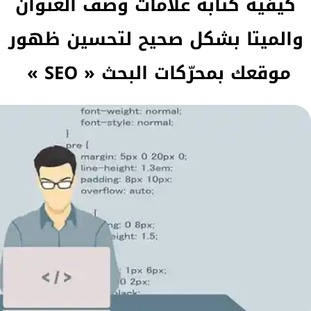
كيفية كتابة علامات وصف العنوان
والميتا بشكل صحيح لتحسين ظهور
موقعك بمحرّكات البحث « SEO »