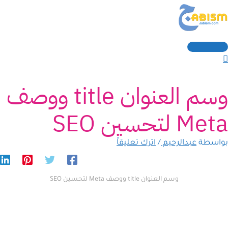
القائمة
خطي
كتب
سم*
Email
لموقع
الرئيسية
نا...
لى
لمحتوى
وسم العنوان title ووصف
Meta لتحسين SEO
بواسطة
عبدالرحيم
/
اترك تعليقاً
وسم العنوان title ووصف Meta لتحسين SEO