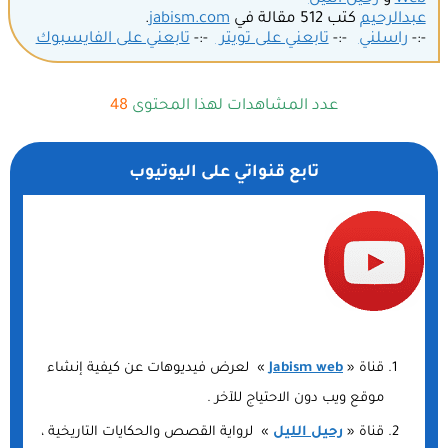
عبدالرحيم
كتب 512 مقالة في
jabism.com
.
-:-
راسلني
-:-
تابعني على تويتر
-:-
تابعني على الفايسبوك
عدد المشاهدات لهذا المحتوى
48
تابع قنواتي على اليوتيوب
قناة «
Jabism web
» لعرض فيديوهات عن كيفية إنشاء
موقع ويب دون الاحتياج للآخر .
قناة «
رحيل الليل
» لرواية القصص والحكايات التاريخية ،