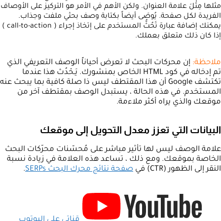
مثلها مِثْلَ علامة العنوان. ولكن الأهم في الأمر هو التركيز على الأوصاف
الفريدة لكل صفحة. يُوصَى أيضاً بكتابة وصف بحثي ملفت وجذاب.
يمكنك إضافة عبارة تَحُثُّ المستخدم على إتخاذ إجراء ( call-to-action )
إذا كان ذلك متعلق بعملك.
ملاحظة:
إن محركات البحث لا تعرض أحياناً الوصف التعريفي الذي
تم إدخاله في كود HTML الخاص بمنشورك. يَـحْدُث هذا عندما
تكتشف Google أن هذا المقتطف ليس ذا صلة كافية بما يبحث عنه
المستخدم. في هذه الحالة ، يستبدل الوصف بمقتطف آخر من
موقعك والذي يراه أكثر ملاءمة.
البيانات التي تعزز معدل التحويل إلى موقعك
علامة الوصف ليس لها تأثير مباشر على مُحسّنات محرّكات البحث
الخاصة بموقعك. ومع ذلك ، تساعد هذه العلامة في زيادة نسبة
النقر إلى الظهور (CTR) في
صفحة نتائج محرك البحث SERPs
.
قناتي على اليوتوب