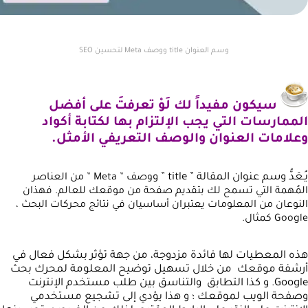
وسم العنوان title ووصف Meta لتحسين SEO
سيكون مفيداً لك لَوْ تعرفتَ على أفضل
الممارسات التي يجب الإلتزام بها لكتابة أكواد
وعلامات العنوان والوصف التعريفي الأمثل.
يُـعَدُّ وسم عنوان المقالة ” title ” و
وصف
” Meta ” من العناصر
المُهمة التي تسمح لك بتقديم صفحة من موقعك للعالم. فهذان
النوعان من المعلومات يعتبران أساسيان في نتائج محركات البحث ،
Google كمثال.
هذه المعطيات لها فائدة مزدوجة، من جهة تؤثر بشكل فعال في
أرشفة موقعك من خلال تسهيل توضيح المعلومة لمحرك بحث
Google. و كذا التطابق والتناسق بين طلب مستخدم الإنترنت
وصفحة الويب لموقعك ؛ و هذا يؤدي إلى تشجيع مستخدمي