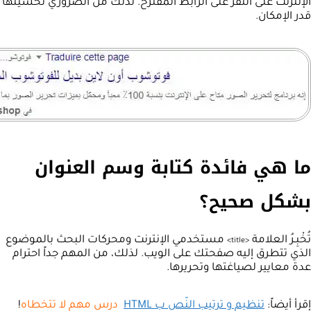
الإنترنت على النقر على الرابط المقترح. لذلك من الضروري تحسينها
قدر الإمكان.
ما هي فائدة كتابة وسم العنوان
بشكل صحيح؟
تُخْبِـرُ العلامة
مستخدمي الإنترنت ومحركات البحث بالموضوع
>
title
<
الذي تتطرق إليه صفحتك على الويب. لذلك، من المهم جداً احترام
عدة معايير لصياغتها وتحريرها.
إقرأ أيضاً:
تنظيم و ترتيب النّص ب HTML
درس مهم لا تتخطاه
!