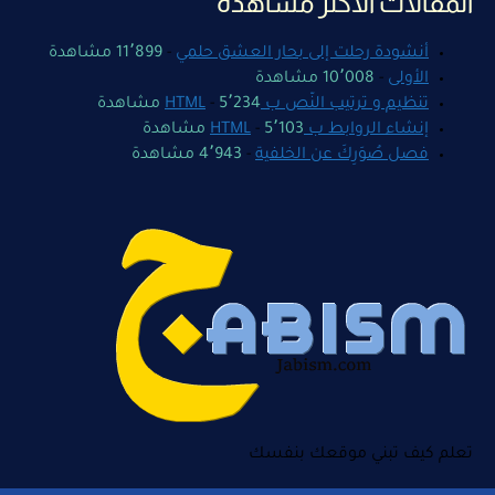
المقالات الأكثر مشاهدة
أنشودة رحلت إلى بحار العشق حلمي
-
11٬899 مشاهدة
الأولى
-
10٬008 مشاهدة
تنظيم و ترتيب النّص ب HTML
5٬234 مشاهدة
-
إنشاء الروابط ب HTML
5٬103 مشاهدة
-
فصل صُوَرِكَ عن الخلفية
-
4٬943 مشاهدة
تعلم كيف تبني موقعك بنفسك