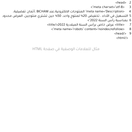
>
head
<
2
>
meta
charset
=
"utf-8"
<
3
4
<
"Description"
=
name
meta
المنتوجات
الالكترونية،عند
BICHAM
،أثمان
تفضيلية،
5
التسهيل
في
الأداء
،
تخفيض
20
%
لمنتوج
واحد،
50
%
حين
تشتري
منتوجين،
العرض
محدود
6
بمناسبة
رأس
السنة
2022
">
7
<title> عرض خاص برأس السنة الميلادية 2022</title>
>
"
robots
" content="
noindex
,
nofollow
<meta name="
8
>
head
/
<
9
>
html
/
<
مثال للعلامات الوصفية في صفحة HTML