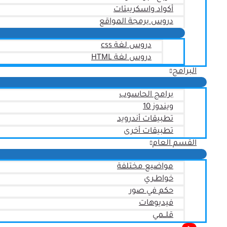
أكواد واسكريبتات
دروس برمجة المواقع
دروس لغة css
دروس لغة HTML
البرامج
برامج الحاسوب
ويندوز 10
تطبيقات أندرويد
تطبيقات أخرى
القسم العام
مواضيع مختلفة
خواطـري
حكم في صور
فيديوهات
قلــمي