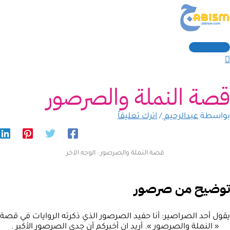
القائمة
خطي
كتب
سم*
Email
لموقع
الرئيسية
نا...
لى
لمحتوى
قصة النملة والصرصور
بواسطة
عبدالرحيم
/
اترك تعليقاً
قصة النملة والصرصور : الوجه الآخر
توضيح من صرصور
يقول أحد الصراصير: أنا حفيد الصرصور الذي ذكرته الروايات في قصة
« النملة والصرصور ». أريد ان أخبركم أن جدي الصرصور الأكبر .