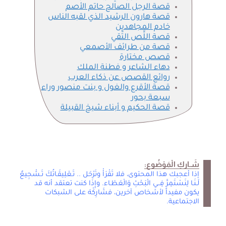
قصة الرجل الصالح حاتم الأصم
قصة هارون الرشيد الذي لقبه الناس
خادم المجاهدين
قصة اللِّص التَّقي
قصة من طرائف الأصمعي
قصص مختارة
دهاء الشاعر و فطنة الملك
روائع القصص عن ذكاء العرب
قصة الأقرع والغول و بنت منصور وراء
سبعة بحور
قصة الحكيم و أبناء شيخ القبيلة
شَـاركِ الْمَوْضُوع:
إذا أعجبك هذا المحتوى، فلا تَقْرَأْ وتَرْحَل .. تَـعْلِيقَـاتُكَ تَـشْجِيعٌ
لَـنَـا لِنَسْتَمِرَّ فِــي الْبَحْثِ وَالْعَطَـاء. وإِذَا كنت تعتقد أنه قد
يكون مفيداً لأشخاص آخرين، فشَارِكْهَ على الشبكات
الاجتماعية.