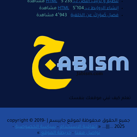
تنظيم و ترتيب النّص ب HTML
5٬235 مشاهدة
-
إنشاء الروابط ب HTML
5٬104 مشاهدة
-
فصل صُوَرِكَ عن الخلفية
-
4٬943 مشاهدة
تعلم كيف تبني موقعك بنفسك
جميع الحقوق محفوظة لموقع جابيسم | copyright © 2019-
2025 ...|||... «
اتفاقية الاستخدام
-
سياسة الخصوصية
-
تواصل معنا
-
خريطة الموقع
»