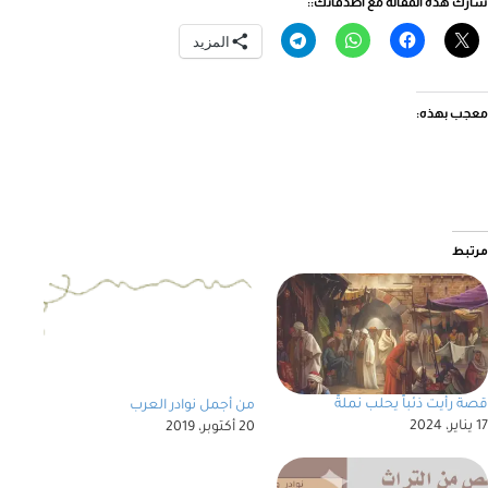
شارك هذه المقالة مع أصدقائك::
المزيد
معجب بهذه:
مرتبط
قصة رأيت ذئباً يحلب نملةً
من أجمل نوادر العرب
17 يناير، 2024
20 أكتوبر، 2019