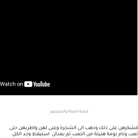
قصة النملة والصرصور
فشكرهن على ذلك وذهب الى الشجرة وغنى لهن واطربهن حتى
تعب ونام نومة هنيئة من التعب ثم بعدأن استيقظ وجد الكل