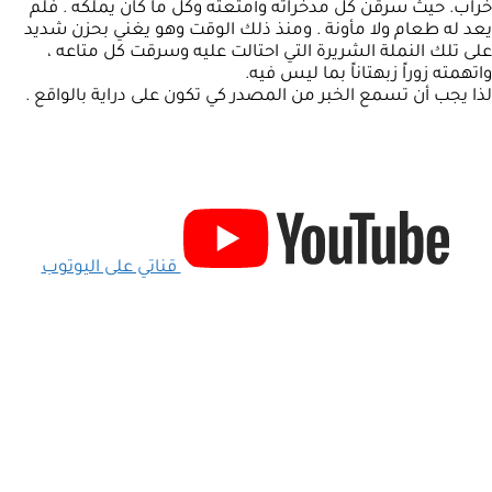
خراب. حيث سرقن كل مدخراته وأمتعته وكل ما كان يملكه . فلم
يعد له طعام ولا مأونة . ومنذ ذلك الوقت وهو يغني بحزن شديد
على تلك النملة الشريرة التي احتالت عليه وسرقت كل متاعه ،
واتهمته زوراً زبهتاناً بما ليس فيه.
لذا يجب أن تسمع الخبر من المصدر كي تكون على دراية بالواقع .
قناتي على اليوتوب