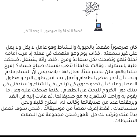
قصة النملة والصرصور : الوجه الآخر
كان صرصوراً مفعماً بالحيوية والنشاط وهو عامل لا يكل ولا يمل .
على غير سمعته . فذات يوم وهو منهمك في عمله إذ مرت أمامه
نملة تلهو وتضحك بكل سعادة ومرح . فلما رأته يشتغل، ضحكت
عليه باستهزاء . وقالت له لماذا تتعب نفسك صباح مساء؟ إمرح
مثلنا والهو فلن تخسر شئاً. فقال لها : ياصديقتي إن الشتاء قادم
ويجب أن أدخر بعض الطعام وأعمل بجد قبل حلول البرد و هطول
الامطار وعليك أن تحدو حدوي كي ترتاحي في الشتاء وتستدفئي في
بيتك دون الخروج للبحث عن الطعام . لكنها ضحكت عليه وعن ما
يقوم به وراحت تستهزء به مع صديقاتها .ثم عادت إليه في الغد
وبرفقتها عدد من صديقاتها وقالت له: استرح قليلا ونحن
سنساعدك . فقط إعزف بعضاً من موسيقاك . فنحن سوف نعمل
بدلاً عنك ونرتب لك كل الأمور فنحن مجموعة من النملات
النشيطات.