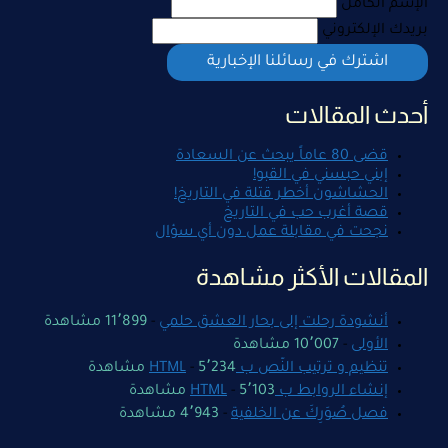
الإسم الكامل
بريدك الإلكتروني
أحدث المقالات
قضى 80 عاماً يبحث عن السعادة
إبني حبسني في القبو!
الحشاشون أخطر قتلة في التاريخ!
قصة أغرب حب في التاريخ
نجحت في مقابلة عمل دون أي سؤال
المقالات الأكثر مشاهدة
أنشودة رحلت إلى بحار العشق حلمي
-
11٬899 مشاهدة
الأولى
-
10٬007 مشاهدة
تنظيم و ترتيب النّص ب HTML
5٬234 مشاهدة
-
إنشاء الروابط ب HTML
5٬103 مشاهدة
-
فصل صُوَرِكَ عن الخلفية
-
4٬943 مشاهدة