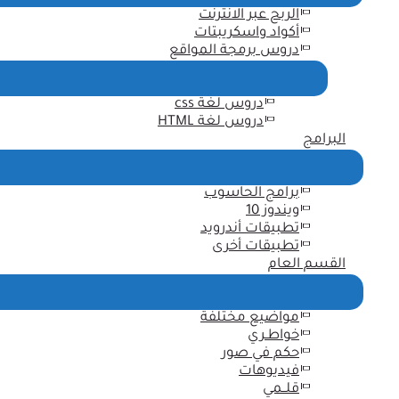
الربح عبر الانترنت
أكواد واسكريبتات
دروس برمجة المواقع
دروس لغة css
دروس لغة HTML
البرامج
برامج الحاسوب
ويندوز 10
تطبيقات أندرويد
تطبيقات أخرى
القسم العام
مواضيع مختلفة
خواطـري
حكم في صور
فيديوهات
قلــمي