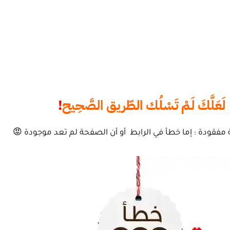
لَعَلَّكَ لَمْ تَسْلُك الطّريق الصَّحِيح
!
 مفقودة : إما خطأ في الرابط أو أن الصفحة لم تعد موجودة 😡