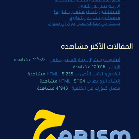
قضى 80 عاماً يبحث عن السعادة
إبني حبسني في القبو!
الحشاشون أخطر قتلة في التاريخ!
قصة أغرب حب في التاريخ
نجحت في مقابلة عمل دون أي سؤال
المقالات الأكثر مشاهدة
أنشودة رحلت إلى بحار العشق حلمي
-
11٬922 مشاهدة
الأولى
-
10٬016 مشاهدة
تنظيم و ترتيب النّص ب HTML
5٬235 مشاهدة
-
إنشاء الروابط ب HTML
5٬104 مشاهدة
-
فصل صُوَرِكَ عن الخلفية
-
4٬943 مشاهدة