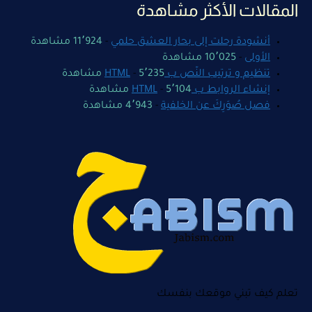
المقالات الأكثر مشاهدة
أنشودة رحلت إلى بحار العشق حلمي
-
11٬924 مشاهدة
الأولى
-
10٬025 مشاهدة
تنظيم و ترتيب النّص ب HTML
5٬235 مشاهدة
-
إنشاء الروابط ب HTML
5٬104 مشاهدة
-
فصل صُوَرِكَ عن الخلفية
-
4٬943 مشاهدة
تعلم كيف تبني موقعك بنفسك