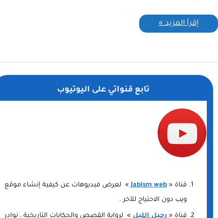
إقرأ المزيد »
تابع قنواتي على اليوتيوب
قناة «
Jabism web
» لعرض فيديوهات عن كيفية إنشاء موقع
ويب دون الاحتياج للآخر .
قناة «
رحيل الليل
» لرواية القصص والحكايات التاريخية ، نوادر