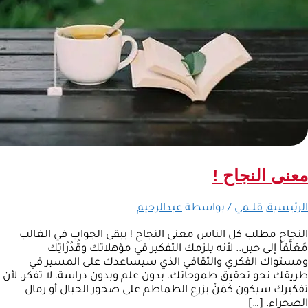
معنى النجاح !
الرئيسية
,
قلــمي
/ بواسطة
عبدالرحيم
النجاح مطلب كل الناس معنى النجاح ! يبقى الجواب في الغالب
مُعَلَّقاً إلى حين.. لأنه يلزمك التفكير في مؤهلاتك وقُدُرُاتِك
ومستواك الفكري والثقافي الذي سيساعدك على المسير في
طريقك نحو تحقيق طموحاتك. بدون علم وبدون دراسة، لا تفكر، لأن
تفكيرك سيكون كَمَنْ يزرع الطماطم على صخور الجبال أو رمال
الصحراء. […]