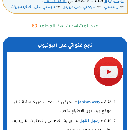
عبدالرحيم
كتب 512 مقالة في
jabism.com
.
-:-
راسلني
-:-
تابعني على تويتر
-:-
تابعني على الفايسبوك
عدد المشاهدات لهذا المحتوى
69
تابع قنواتي على اليوتيوب
قناة «
Jabism web
» لعرض فيديوهات عن كيفية إنشاء
موقع ويب دون الاحتياج للآخر .
قناة «
رحيل الليل
» لرواية القصص والحكايات التاريخية ،
نوادر وعبر ممتعة ومفيدة.