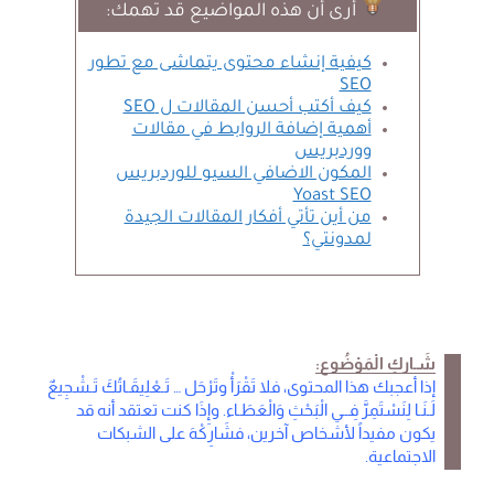
أرى أن هذه المواضيع قد تهمك:
كيفية إنشاء محتوى يتماشى مع تطور
SEO
كيف أكتب أحسن المقالات ل SEO
أهمية إضافة الروابط في مقالات
ووردبريس
المكون الاضافي السيو للوردبريس
Yoast SEO
من أين تأتي أفكار المقالات الجيدة
لمدونتي؟
شَـاركِ الْمَوْضُوع:
إذا أعجبك هذا المحتوى، فلا تَقْرَأْ وتَرْحَل … تَـعْلِيقَـاتُكَ تَـشْجِيعٌ
لَـنَـا لِنَسْتَمِرَّ فِــي الْبَحْثِ وَالْعَطَـاء. وإِذَا كنت تعتقد أنه قد
يكون مفيداً لأشخاص آخرين، فشَارِكْهَ على الشبكات
الاجتماعية.