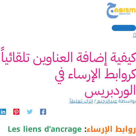
القائمة
خطي
كتب
سم*
Email
لموقع
الرئيسية
نا...
لى
لمحتوى
كيفية إضافة العناوين تلقائياً
كروابط الإرساء في
الوردبريس
بواسطة
عبدالرحيم
/
اترك تعليقاً
روابط الإرساء
:
Les liens d’ancrage