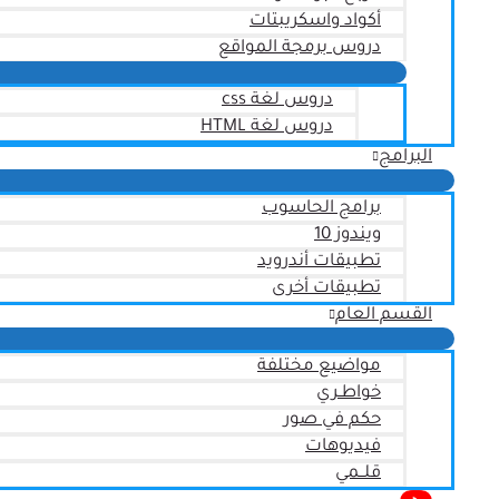
أكواد واسكريبتات
دروس برمجة المواقع
دروس لغة css
دروس لغة HTML
البرامج
برامج الحاسوب
ويندوز 10
تطبيقات أندرويد
تطبيقات أخرى
القسم العام
مواضيع مختلفة
خواطـري
حكم في صور
فيديوهات
قلــمي