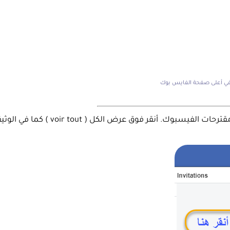
بعد الضغط على invitations ستظهر الدعوات التي جاءتك ومقترحات الفيسبوك. أنقر فوق عرض الكل ( voir tout )