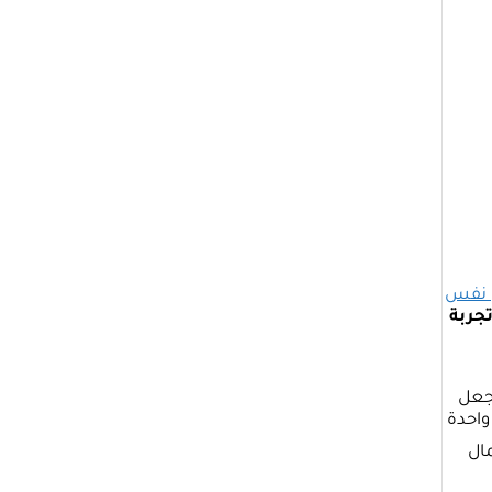
ى نفس
جربة
يجعل
واحدة
مال