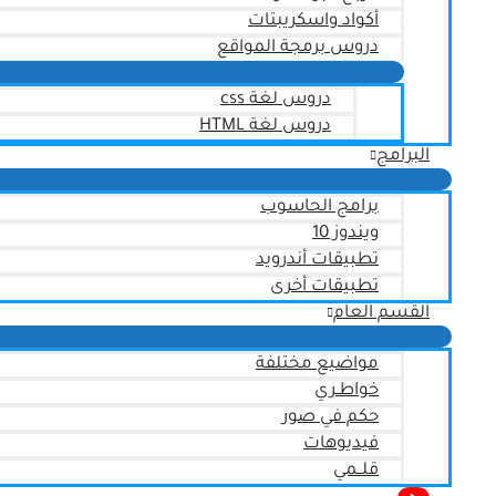
أكواد واسكريبتات
دروس برمجة المواقع
دروس لغة css
دروس لغة HTML
البرامج
برامج الحاسوب
ويندوز 10
تطبيقات أندرويد
تطبيقات أخرى
القسم العام
مواضيع مختلفة
خواطـري
حكم في صور
فيديوهات
قلــمي