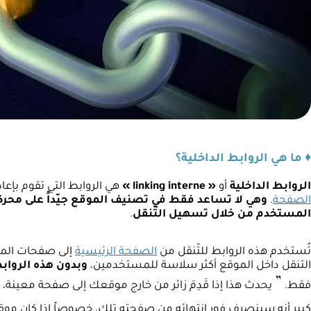
♦ ما هي الروابط الداخلية؟
الروابط الداخلية
أو
« linking interne »
هي الروابط التي تقوم بإ
الصفحة
.
وهي لا تساعد فقط في تصنيف الموقع جيّداً على محرك
المستخدم من خلال تسهيل التّنقل
.
تُستخدم هذه الروابط للتّنقل من
الصفحة الرئيسية
إلى صفحات المو
التنقل داخل الموقع أكثر سلاسة للمستخدمين،
وبدون هذه الرواب
”
فقط.
يحدث هذا إذا قَدِمَ زائر من خارج موقعك إلى صفحة معينة، ثم 
كبير أنه سينصرف فور انتهائه من صفحته تلك، خصوصاً إذا كان موق