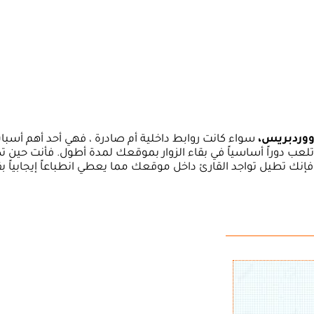
ووردبريس،
سواء كانت روابط داخلية أم صادرة ، فهي أحد أهم أسبا
رشفة مقالاتك بمحرك البحث جوجل « SEO ». وهي تلعب دوراً أساسياً في بقاء الزوار بموقعك لمدة أطول. فأنت حي
ك تطيل تواجد القارئ داخل موقعك مما يعطي انطباعاً إيجابياً ب