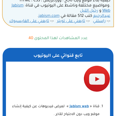
كيفية بناء موقع ويب ناجح : ووردبريس ، HTML ، CSS
.ومواضيع مختلفة وناشط على اليوتيوب في قناة:
Jabism
Web
و
رحيل الليل
عبدالرحيم
كتب 512 مقالة في
jabism.com
.
-:-
راسلني
-:-
تابعني على تويتر
-:-
تابعني على الفايسبوك
عدد المشاهدات لهذا المحتوى
40
تابع قنواتي على اليوتيوب
قناة «
Jabism web
» لعرض فيديوهات عن كيفية إنشاء
موقع ويب دون الاحتياج للآخر .