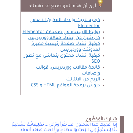
أرى أن هذه المواضيع قد تهمك:
كيفية تثبيت وإعداد المكون الاضافي
Elementor
روابط الارتساء في صفحات Elementor
كل شيئ عن إنشاء مقالة ووردبريس
كيفية إنشاء صفحة رئيسية مميزة
لمدونتك ووردبريس
كيفية إنشاء محتوى يتماشى مع تطور
SEO
قائمة مقالات ووردبريس، قوالب
وإضافات
الربح من الانترنت
دروس برمجة المواقع HTML و CSS
شَـاركِ الْمَوْضُوع:
إذا أعجبك هذا المحتوى، فلا تَقْرَأْ وتَرْحَل … تَـعْلِيقَـاتُكَ تَـشْجِيعٌ
لَـنَـا لِنَسْتَمِرَّ فِــي الْبَحْثِ وَالْعَطَـاء. وإِذَا كنت تعتقد أنه قد