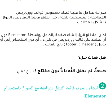
صراحة هذا كل ما علينا فعله بخصوص قوالب ووردبريس
المتوافقة والمستجيبة للجوال حتى تظهر قائمة التنقل على الجوال
بالشكل المطلوب .
لكـــن، ماذا لو قررنا إنشاء صفحة بالكامل بواسطة Elementor دون
أن نعتمد على قالب ووردبريس في شيء .. أي دون استخدام رأس أو
تذييل ( header أو footer ) تابع للقالب .
هــل هنـاك حــل؟
طبعاً، لم يخلق الله باباً دون مفتاح !
تابـــع معـــي …
إنشاء وتحرير قائمة التنقل متوافقة مع الجوال باستخدام
Elementor