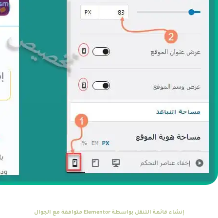
إنشاء قائمة التنقل بواسطة Elementor متوافقة مع الجوال