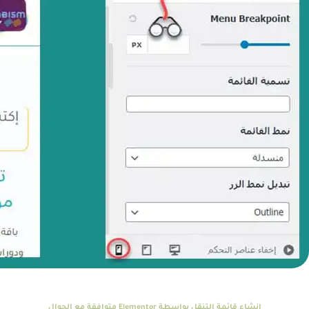
إنشاء قائمة التنقل بواسطة Elementor متوافقة مع الجوال