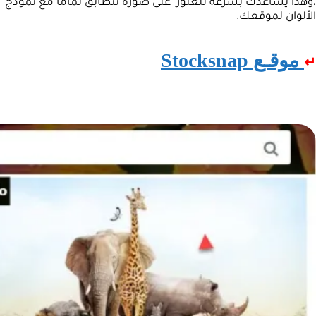
،وهذا يساعدك بسرعة للعثور على صورة تتطابق تماماً مع نموذج
الألوان لموقعك.
موقـع Stocksnap
↵