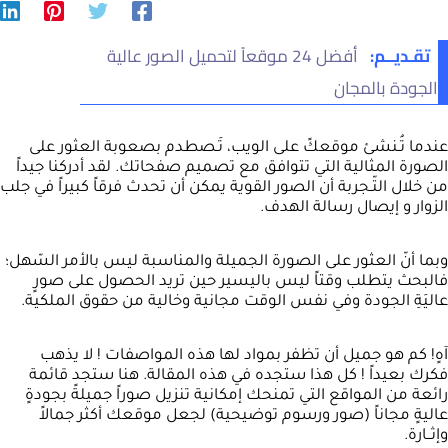
تقـديــم:
أفضل 24 موقعاً لتحميل الصور عالية
الجودة بالمجان
عندما تُـنشئ موقعكً على الويب، تَـصطدم بصعوبة العثور على
الصورة المثالية التي تتوافق مع تصميم صفحاتك. لقد أدركنا جيداً
من خلال التّـجربة أن الصور القوية يمكن أن تحدث فرقاً كبيراً في جلب
الزوار و إيصال رسالة الهدف.
وبما أنّ العثور على الصورة الجميلة والمناسبة ليس بالأمر السّهل؛
فالبحث يتطلب وقتاً ليس باليسير حين تريد الحصول على صورٍ
عاليَةِ الجودة وفي نفس الوقت مجانية وخالية من حقوق الملكية.
آهٍ! كم هو جميل أن تظفر بمواد لها هذه المواصفات ! لا يذهب
فكرك بعيداً ! كل هذا ستجده في هذه المقالة. هنا ستجد قائمة
رائعة من المواقع التي تمنحك إمكانية تنزيل صوراً جميلةً بجودةٍ
عاليةٍ مجاناً (صور ورسوم توضيحية) لجعل موقعك أكثر جمالاً
وإثــارة.