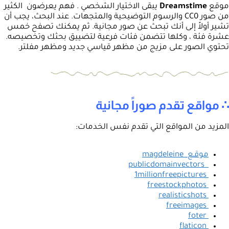
موقع
Dreamstime
يبقى الاختيار الشخصي . فهم يعرضون الكثير
من صور CC0 والرسوم التوضيحية والمتجهات. عند البحث، يجب أن
تشير أولاً إلى أنك تبحث عن صور مجانية. ثم يمكنك تصفح خمس
عشرة فئة ، وكلها تتضمن فئات فرعية لتضييق بحثك وتخصيصه.
تحتوي الصور على مزيج من مظهر قياسي جديد ومظهر مفلتر.
∴ مواقع تقدم صوراً مجانية
المزيد من المواقع التي تقدم نفس الخدمات:
موقـع magdeleine
publicdomainvectors
1millionfreepictures
freestockphotos
realisticshots
freeimages
foter
flaticon