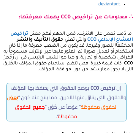
deviantart
∴ معلومات عن تراخيص CC0 يهمك معرفتها:
ما دُمت تعمل على الانترنت، فمن المهم فَهْم معنى
تراخيص
المشاع الإبداعي CCO
والتي تعني
حقوق التأليف والنشر
المختلفة للصور وغيرها. قد يكون من الصّعب معرفة ما إذا كان
استخدام أو تعديل صورة تم العثور عليها عبر الإنترنت مسموحاً به
لأغراض شخصية أو تجارية. و هذا هو السّبب الرئيسي في أن رُخَصَ
CC0
ذات قيمة كبيرة، فهي تنظم استخدام حقوق المؤلف بالطّرق
التي لا يجوز ممارستها من دون موافقة المؤلف.
إن
ترخيص CCO
يوضح الحقوق التي يحتفظ بها المؤلف
والحقوق التي يتنازل عنها للآخرين، مما ينتج عنه كون “
بعض
الحقوق محفوظة
” عِوَضاً عن كَوْنِ “
جميع
الحقوق
محفوظة
“.