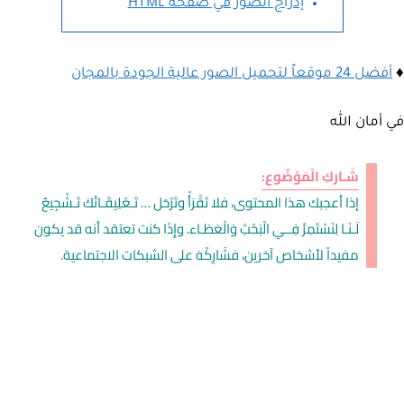
إدراج الصور في صفحة HTML
♦
أفضل 24 موقعاً لتحميل الصور عالية الجودة بالمجان
في أمان الله
شَـاركِ الْمَوْضُوع:
إذا أعجبك هذا المحتوى، فلا تَقْرَأْ وتَرْحَل … تَـعْلِيقَـاتُكَ تَـشْجِيعٌ
لَـنَـا لِنَسْتَمِرَّ فِــي الْبَحْثِ وَالْعَطَـاء. وإِذَا كنت تعتقد أنه قد يكون
مفيداً لأشخاص آخرين، فشَارِكْهَ على الشبكات الاجتماعية.