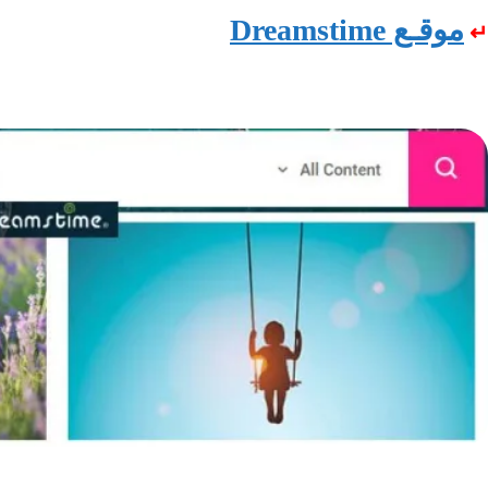
موقـع Dreamstime
↵