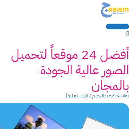
القائمة
خطي
كتب
سم*
Email
لموقع
الرئيسية
نا...
لى
لمحتوى
أفضل 24 موقعاً لتحميل
الصور عالية الجودة
بالمجان
بواسطة
عبدالرحيم
/
اترك تعليقاً