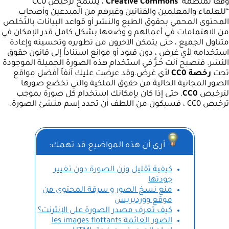
وفقاً لمنظمة
Creative Commons
، يسمح ترخيص CC0
“للعلماء والمعلمين والفنانين وغيرهم من المبدعين وأصحاب
المحتوى المحمي بحقوق الطبع والنشر أو قواعد البيانات بالتّخلص
من الاهتمامات في أعمالهم و وضعها بشكل كامل قدر الإمكان في
متناول الجميع ، حتى يتمكن الآخرون من تطويره وتحسينه وإعادة
استخدامه لأي غرض ، دون قيود أو موانع استناداً إلى قانون حقوق
النشر. فتصبح أنت حُـرٌّ في استخدام هذه الصورة الجميلة الموجودة
تحت
رخصة CC0
لأي غرض.وقد عرضت عليك آنفاً أفضل مواقع
الصور المجانية الخالية من حقوق الملكية والتي تخضع صورها
لترخيص
CC0
. حتى إذا كان بإمكانك استخدام كل صورة بموجب
ترخيص CC0 ، فسيكون من اللطف أن تحدد إسم منشئ الصورة.
أرى أن هذه المواضيع قد تهمك:
كيفية تقليل وزن الصورة دون تغيير
جودتها
منع نسخ الصور و سرقة المحتوى من
موقع ووردبريس
كيف تعرف مصدر الصورة على الإنترنت؟
الصور العائمة les images flottants