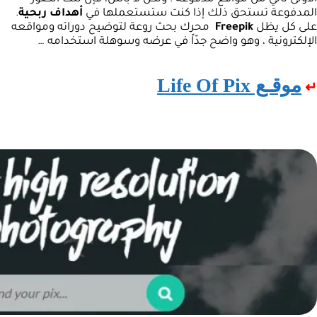
المدفوعة تستحق ذلك إذا كنت ستستعملها في
أهداف ربحية
.
على كل يظل
Freepik
محرك بحث روعة لتوضيح دوراته ومواقعه
الإلكترونية ، وهو واضح جدّاً في عرضه وسوهلة استخدامه …
موقـع Life Of Pix
↵