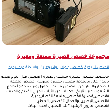
مجموعة قصص قصيرة ممتعة ومعبرة
قصص تاريخية
,
قصص ونوادر
,
نوادر وعبر
/ بواسطة
عبدالرحيم
مجموعة قصص قصيرة ممتعة ومعبرة | قصص قبل النوم فيديو
يحتوي على مجموعة قصص قصيرة متنوعة . قصص ملهمة
للصغار والكبار. من القصص ما تنور العقول وتزيده فهماً بواقع
الشعوب عبر التاريخ . حكايات من التراث العربي القديم والحديث .
#قصص_قصيرة #قصص_ملهمة #قصة_وعبرة
#الحسن_البصري_والحمال #قصص_الحجاج
#قصص_هارون_الرشيد #بلد_العميان #حب_البنات