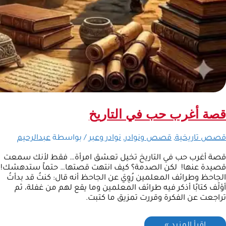
قصة أغرب حب في التاريخ
قصص تاريخية
,
قصص ونوادر
,
نوادر وعبر
/ بواسطة
عبدالرحيم
قصة أغرب حب في التاريخ تخيل تعشق امرأة… فقط لأنك سمعت
قصيدة عنها! لكن الصدمة؟ كيف انتهت قصتها… حتماً ستدهشك!
الجاحظ وطرائف المعلمين رُوِيَ عن الجاحظ أنه قال: كنتُ قد بدأتُ
أؤلّف كتابًا أذكر فيه طرائف المعلمين وما يقع لهم من غفلة، ثم
تراجعت عن الفكرة وقررت تمزيق ما كتبت.
إقرأ المزيد »