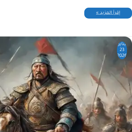
إقرأ المزيد »
يناير
23
2026