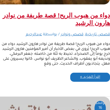
دواء من هبوب الريح! قصة طريفة من نوادر
هارون الرشيد
قصص تاريخية
,
قصص ونوادر
/ بواسطة
عبدالرحيم
دواء من هبوب الريح! قصة طريفة من نوادر هارون الرشيد دواء من
هبوب الريح! يُروى في بعض الأخبار أن أمير المؤمنين هارون الرشيد
خرج يوماً إلى الصحراء، تحيط به ثلّة من خاصته: جعفر البرمكي،
ونديمه أبو يعقوب، والشاعر الظريف أبو نواس. كانوا يسيرون على
مهل، يتجاذبون أطراف الحديث، حتى وقع
إقرأ المزيد »
نوفمبر
16