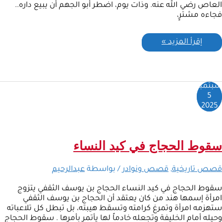
العاص رضي الله عنه. وذات يوم، اضطر أبو الجهم أن يبيع داره..
فجاءه مشترٍ،
إقرأ المزيد »
سبتمبر
5
2025
سقوط الحجاج في كيد النساء
قصص تاريخية
,
قصص ونوادر
/ بواسطة
عبدالرحيم
سقوط الحجاج في كيد النساء الحجاج بن يوسف الثقفي يتزوج
امرأة إسمها هند من كان يعتقد أن الحجاج بن يوسف الثقفي
ستهزمه امرأة وتمرغ كرامته وتسقط هيبته، بل تبطل كل تلاعباته
وحيله أمام الخليفة وتجعله خادماً لها يأتمر بأمرها . سقوط الحجاج