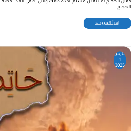
فقال الحجاج لِقُتَيبة بنِ مسلم: أخذه معك وأتني به في الغد . قصة
الحجاج
إقرأ المزيد »
مارس
1
2025