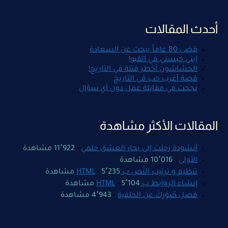
أحدث المقالات
قضى 80 عاماً يبحث عن السعادة
إبني حبسني في القبو!
الحشاشون أخطر قتلة في التاريخ!
قصة أغرب حب في التاريخ
نجحت في مقابلة عمل دون أي سؤال
المقالات الأكثر مشاهدة
أنشودة رحلت إلى بحار العشق حلمي
-
11٬922 مشاهدة
الأولى
-
10٬016 مشاهدة
تنظيم و ترتيب النّص ب HTML
5٬235 مشاهدة
-
إنشاء الروابط ب HTML
5٬104 مشاهدة
-
فصل صُوَرِكَ عن الخلفية
-
4٬943 مشاهدة