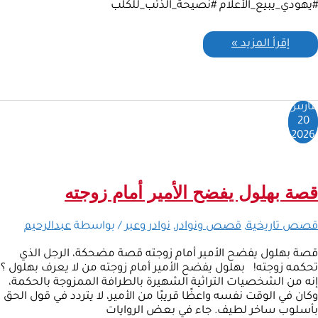
#يهودي_يبيع_الأعلام #نصيحة_الذئب_للكلب
إقرأ المزيد »
مارس
20
2026
قصة بهلول يفضح الأمير أمام زوجته
قصص تاريخية
,
قصص ونوادر
,
نوادر وعبر
/ بواسطة
عبدالرحيم
قصة بهلول يفضح الأمير أمام زوجته قصة مضحكة، الرجل الذي
تحكمه زوجته! بهلول يفضح الأمير أمام زوجته من لا يعرف بهلول ؟
إنه من الشخصيات التراثية الشهيرة بالطرافة الممزوجة بالحكمة،
وكان في الوقت نفسه واعظًا قريبًا من الأمير، لا يتردد في قول الحق
بأسلوب ساخر لطيف. جاء في بعض الروايات