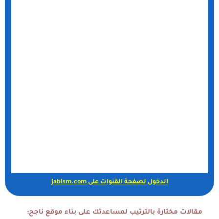
الدخول لصفحة القنوات على jabism.com
مقالات مختارة بالترتيب لمساعدتك على بناء موقع ناجح: