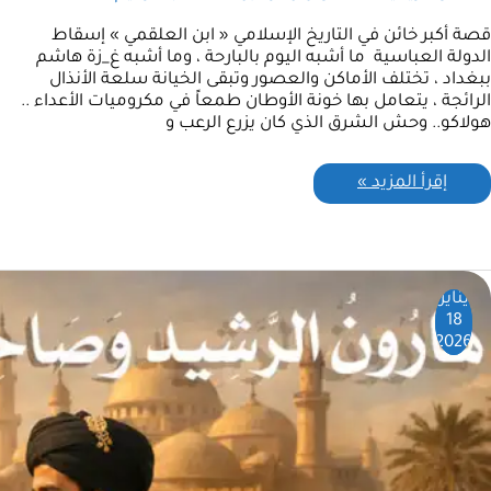
قصة أكبر خائن في التاريخ الإسلامي « ابن العلقمي » إسقاط
الدولة العباسية ما أشبه اليوم بالبارحة ، وما أشبه غ_زة هاشم
ببغداد ، تختلف الأماكن والعصور وتبقى الخيانة سلعة الأنذال
الرائجة ، يتعامل بها خونة الأوطان طمعاً في مكروميات الأعداء ..
هولاكو.. وحش الشرق الذي كان يزرع الرعب و
إقرأ المزيد »
يناير
18
2026