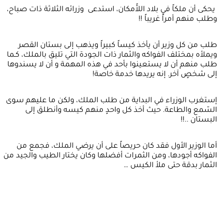
يحكى أن ملكاً في بلاد اللاًّمكان، استدعى وزرائه الثلاثة ذات صباح،
وطلب منهم أمراً غريباً !!
طلب من كل وزير أن يأخذ كيساً كبيراً ويذهب إلى بستان القصر
ويملأه بمختلف الفواكه والثمار ذات الجودة التي تليق بالملك، كـما
طلب منهم أن لا يستعينوا بأحد في هذه المهمة و أن لا يسندوها
إلى شخصٍ آخر. إنه يريدها خدمة خاصة!
إستغرب الوزراء في البداية من طلب الملك، ولكن ما عليهم سوى
السّمع والطاعة. حيث أخذ كل واحدٍ منهم كيسه وأنطلق إلى
البستان ..!!
أما الوزير الأول فقد كان حريصاً على أن يرضي الملك، فجمع من
الفواكه أجودها، ومن الثمرات أفضلها وكان يختار الطيب والجيد من
الثمار بدقة حتى ملأ الكيس …