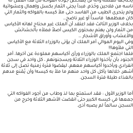
يحتاجها لنفسه وأنه لن يتفحص جودة الفواكه لأن هذا الفعل له
ناسه من فلاحين وخَدَم، فبدأ يجني الثمار بكسل وإهمال وعشوائية
ولم يتحرى الطيب من الفاسد حتى ملأ كيسه بالفواكه والثمار التي
كان معظمها فاسداً أو غير ناضج…
بخلاف الوزير الثالث فقد اعتقد أن الملك غير محتاج لهاته الأكياس
من الثمار ولن يهتم بمحتوى الكيس أصلاً فملأه بالحشائش
والأعشاب وأوراق الأشجار …
وفي اليوم الموالي أمر الملك أن يؤتى بالوزراء الثلاثة مع الأكياس
التي ملأوها!!
فلما اجتمع الملك بالوزراء ورأى أكياسهم مملوءة عن آخرها، أمر
الجنود بأن يأخذوا الوزراء الثلاثة ويسجنونهم ، كل واحد في سجن
انفرادي ويأخدوا أكياسهم معهم، ليقضوا فترة زمنية تصـل إلى ثلاثة
أشهر، خلالها يأكل كل واحد منهم ما ملأ به كيسه! وأن يُمْنع مدهم
بالغذاء طيلة فترة السجن.
أما الوزير الأول : فقد استمتع بما لذ وطاب من أجود الفواكه التي
جمعها في كيسه الكبير حتى انقضت الأشهر الثلاثة وخرج من
السجن سالماً لم يصبه أذى.