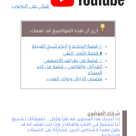
قناتي على اليوتوب
أرى أن هذه المواضيع قد تهمك:
∴ قصة الحكيم و أبناء شيخ القبيلة
♦ قصة اللِّص التَّقي
∴ قصة من طرائف الأصمعي
المرأتان والقاضي – قصة من كيد
النساء
قصص الرجال ونواذر العرب
شَـاركِ الْمَوْضُوع:
إذا أعجبك هذا المحتوى، فلا تَقْرَأْ وتَرْحَل … تَـعْلِيقَـاتُكَ تَـشْجِيعٌ
لَـنَـا لِنَسْتَمِرَّ فِــي الْبَحْثِ وَالْعَطَـاء. وإِذَا كنت تعتقد أنه قد
يكون مفيداً لأشخاص آخرين، فشَارِكْهَ على الشبكات
الاجتماعية.