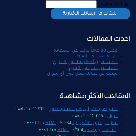
بريدك الإلكتروني
أحدث المقالات
قضى 80 عاماً يبحث عن السعادة
إبني حبسني في القبو!
الحشاشون أخطر قتلة في التاريخ!
قصة أغرب حب في التاريخ
نجحت في مقابلة عمل دون أي سؤال
المقالات الأكثر مشاهدة
أنشودة رحلت إلى بحار العشق حلمي
-
11٬912 مشاهدة
الأولى
-
10٬016 مشاهدة
تنظيم و ترتيب النّص ب HTML
5٬234 مشاهدة
-
إنشاء الروابط ب HTML
5٬104 مشاهدة
-