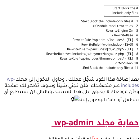
Start
Block
the
include-only
files.
#
1
mod_rewrite.c>
<IfModule
2
RewriteEngine
On
3
/
RewriteBase
4
RewriteRule
^wp-admin/includes/
-
[F,L]
5
RewriteRule
!
^wp-includes/
-
[S=3]
6
RewriteRule
^wp-includes/[^/]+\.php$
-
[F,L]
7
RewriteRule
^wp-includes/js/tinymce/langs/.+\.php
-
[F,L]
8
RewriteRule
^wp-includes/theme-compat/
-
[F,L]
9
</IfModule>
10
End
Block
the
include-only
files.
#
11
بعد إضافة هذا الكود سَجِّل عملك ، وحاول الدخول إلى مجلد
wp-
includes
عبر متصفحك، فلن تجني شيئاً وسوف تظهر لك صفحة
وكأن موقعك لا يحتوى على هذا المستند، وبالتالي لن يستطيع أي
متطفل أو عابث الوصول إليه
حماية مجلد wp-admin