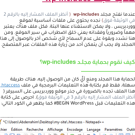
عندما نفتح مجلد
wp-includes
(
أنظر الملف المشار إليه بالرقم 2
في الوثيقة فوق
)
نجده يحتوي على ملفات أساسية لموقع
ووردبريس ، ولا يمكن الاستغناء عنها البتة. فكل ملف هناك يعتبر
مهماً وضرورياً وفقدانه يعني خلق اضطراب في سير الموقع. ومن
هنا نشدد وبقوة على عدم السماح لأي شخص آخر بالوصول إلى هذا
المجلد ولا يجب أن يتمكن أحد من زيارة هذه الملفات عبـر المتصفح.
كيف نقوم بحماية مجلـد wp-includes؟
لحماية هذا المجلد ومنع أيٍّ كان من الوصول إليه، هناك طريقة
سهلة، فقط قم بكتابة هذه التعليمات البرمجية في ملف
htaccess.
هذا الملف تجده بالضرورة في جذر موقع ووردبريس على السيرفر (
أنظر الملف المشار إليه بالرقم 3 في الوثيقة فوق
). احرص على كتابة
هذه التعليمات قبل BEGIN WordPress# كما يظهر في الكود التالي: