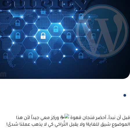
قبل أن نبدأ، أحضر فنجان قهوة
وركز معي جيداً لأن هذا
الموضوع شيق للغاية! ولا يقبل التَّراخي كي لا يذهب عملنا سُدىً!