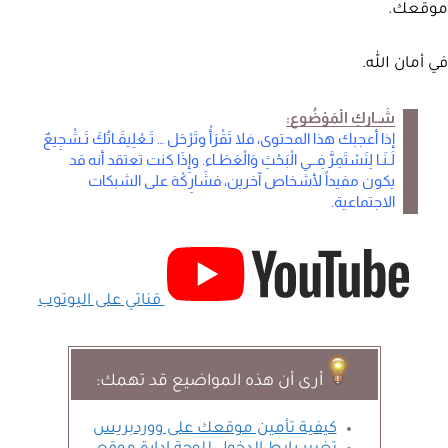
موقعك.
في أمان الله.
شَـاركِ الْمَوْضُوع:
إذا أعجبك هذا المحتوى، فلا تَقْرَأْ وتَرْحَل … تَـعْلِيقَـاتُكَ تَـشْجِيعٌ
لَـنَـا لِنَسْتَمِرَّ فِــي الْبَحْثِ وَالْعَطَـاء. وإِذَا كنت تعتقد أنه قد
يكون مفيداً لأشخاص آخرين، فشَارِكْهَ على الشبكات
الاجتماعية.
قناتي على اليوتوب
أرى أن هذه المواضيع قد تهمك:
كيفية تأمين موقعك على ووردبريس