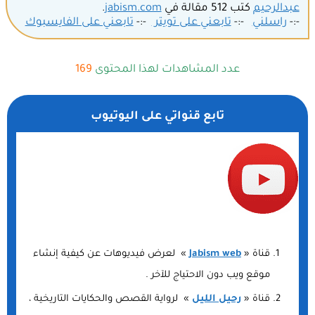
عبدالرحيم
كتب 512 مقالة في
jabism.com
.
-:-
راسلني
-:-
تابعني على تويتر
-:-
تابعني على الفايسبوك
عدد المشاهدات لهذا المحتوى
169
تابع قنواتي على اليوتيوب
قناة «
Jabism web
» لعرض فيديوهات عن كيفية إنشاء
موقع ويب دون الاحتياج للآخر .
قناة «
رحيل الليل
» لرواية القصص والحكايات التاريخية ،