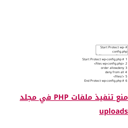
Start
Protect
wp-config.php
#
1
wp-config.php>
<files
2
order
allow,deny
3
deny
from
all
4
</files>
5
End
Protect
wp-config.php
#
6
منع تنفيذ ملفات PHP في مجلد
uploads