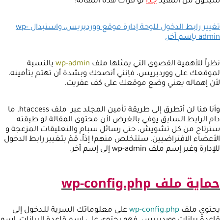
سيكون من المفيد
جداً
لو قرأت هذه المقالة:
تغيير رابط الدخول للوحة إدارة موقع ووردبريس، واستبدال wp-
admin بإسم آخر.
نظراً للأهمية القصوى التي يمثلها ملف
wp-admin
بالنسبة
لموقعك على ووردبريس، فإنني أنصحك وبشدة أن تهتم بتأمينه،
لأن إهماله يعني وضع موقعك على كف عفريت.
وأنا هنا لن أتطرق إلى طريقة تأمين المجلد عبر ملف htaccess. ما
دام الرابط السابق يوفي بالغرض لأن محتوى المقالة لو طبقته
سترتاح من كل تشويش، حتى رسائل سبام والتعليقات المزعجة و
الأعضاء الافتراضيين، ستتخلص منهم! إذاً، قمْ بتغيير رابط الدخول
للإدارة وغير إسم ملف wp-admin إلى إسم آخر.
حماية ملف wp-config.php
يحتوي ملف
wp-config.php
على معلوماتك السرية للـدخول إلى