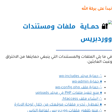
نبدأ على بركة الله
حمــاية ملفات ومستندات
ووردبريس
في ما يلي الملفات والمستندات التي ينبغي حمايتها من الاختراق
وعبث العابثين:
∴ حماية مجلد wp-includes
♦ حماية wp-admin
∴ حماية ملف wp-config.php
♦ منع تنفيذ ملفات PHP في مجلد uploads
∴ إنشاء ملف htaccess.
♦ تعطيل تحرير ملفات موقعك من خلال لوحة الادارة
∴ منع ظهور ملفات ووردبريس لعامة الناس