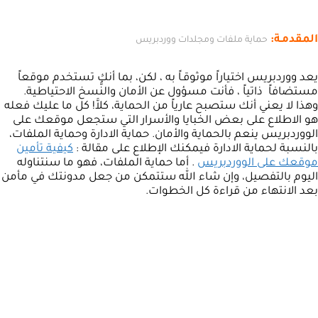
المقدمـة:
حماية ملفات ومجلدات ووردبريس
يعد ووردبريس اختياراً موثوقـاً به ، لكن، بما أنك تستخدم موقعاً
مستضافاً ذاتياً ، فأنت مسؤول عن الأمان والنُّسخ الاحتياطية.
وهذا لا يعني أنك ستصبح عارياً من الحماية، كلاَّ! كل ما عليك فعله
هو الاطلاع على بعض الخبايا والأسرار التي ستجعل موقعك على
الووردبريس ينعم بالحماية والأمان. حماية الادارة وحماية الملفات،
بالنسبة لحماية الادارة فيمكنك الإطلاع على مقالة :
كيفية تأمين
موقعك على الووردبريس
. أما حماية الملفات، فهو ما سنتناوله
اليوم بالتفصيل، وإن شاء الله ستتمكن من جعل مدونتك في مأمن
بعد الانتهاء من قراءة كل الخطوات.