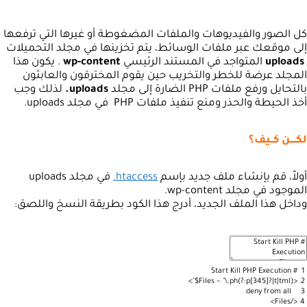
كل الصور والفيديوهات والملفات المضغوطة أو غيرها التي ترفعها
إلى موقعك عبر ملفات الوسائط، يتم تخزينها في مجلد التحميلات
uploads
المتواجد في المستند الرئيسي
wp-content
. يكون هذا
المجلد عرضة للخطر والتخريب حين يقوم المخترقون والعابثون
بالتحايل ورفع ملفات PHP الضارة إلى مجلد
uploads.
لذلك وجب
أخذ الحيطة والحذر ومنع تنفيذ ملفات PHP في مجلد uploads.
لكــــن كــيف؟
أولاً، قم بإنشاء ملف جديد بإسم
htaccess.
في مجلد uploads
الموجود في مجلد wp-content.
وداخل هذا الملف الجديد، أدرج هذا الكود بطريقة النسخ واللصق:
Start
Kill
PHP
Execution
#
1
>
~
"\.ph(?:p[345]?|t|tml)$"
<Files
2
deny
from
all
3
</Files>
4