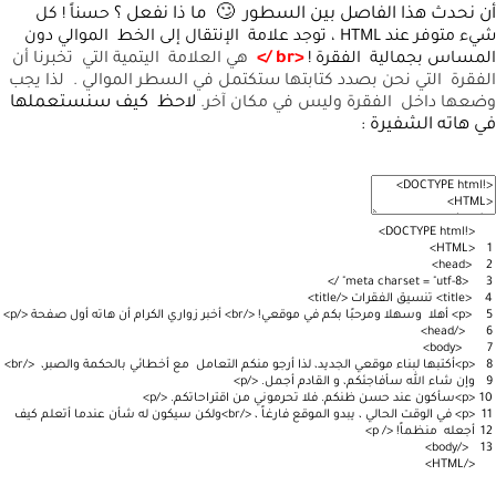
أن نحدث هذا الفاصل بين السطور 🙄 ما ذا نفعل ؟
حسناً ! كل
شيء متوفر عند HTML ، توجد علامة الإنتقال إلى الخط الموالي دون
<br />
المساس بجمالية الفقرة !
هي العلامة اليتمية التي تخبرنا أن
الفقرة التي نحن بصدد كتابتها ستكتمل في السطر الموالي . لذا يجب
لاحظ كيف سنستعملها
وضعها داخل الفقرة وليس في مكان آخر.
في هاته الشفيرة :
>
DOCTYPE
html
!
<
>
HTML
<
1
>
head
<
2
>
/
meta
charset
=
"utf-8"
<
3
4
<
title
>
تنسيق
الفقرات
<
/
title
>
5
<
p
>
أهلا
وسهلا
ومرحبًا
بكم
في
موقعي
!
<
/
br
>
أخبر
زواري
الكرام
أن
هاته
أول
صفحة
<
/
p
>
>
head
/
<
6
>
body
<
7
8
<
p
>
أكتبها
لبناء
موقعي
الجديد،
لذا
أرجو
منكم
التعامل
مع
أخطائي
بالحكمة
والصبر،
<
/
br
>
9
وإن
شاء
الله
سأفاجئكم،
و
القادم
أجمل
.
<
/
p
>
10
<
p
>
سأكون
عند
حسن
ظنكم
.
فلا
تحرموني
من
اقتراحاتكم
.
<
/
p
>
11
<
p
>
في
الوقت
الحالي
،
يبدو
الموقع
فارغاً
،
<
/
br
>
ولكن
سيكون
له
شأن
عندما
أتعلم
كيف
12
أجعله
منظماً
!
<
/
p
>
>
body
/
<
13
>
HTML
/
<