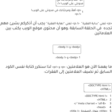
<
p
>
أهلاً
ومرحبًابك
في
مدونتي
على
الويب
!
1
>
p
/
<
يجب أن أذكركم بشيئ مهم
<p> تعني “بداية الفقرة”
</ p> تعني “نهاية الفقرة”
تجده في الحلقة السابقة ،وهو أن محتوى موقع الويب يكتب بين
العلاماتين
1
<
body
>
و
<
/
body
>
.
ما يهمنا الآن هو العلامتين:
لذا سنكرر كتابة نفس الكود
<
p
>
و
<
/
p
>
السابق ثم نضيف العلامتين إلى الفقرات:
>
DOCTYPE
html
!
<
1
>
HTML
<
2
>
/
meta
charset
=
"utf-8"
<
3
>
head
<
4
5
<
title
>
عنوان
الصفحة
<
/
title
>