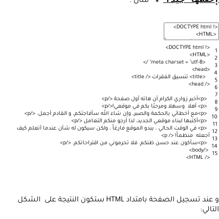
💡 مثال :
>
DOCTYPE
html
!
<
1
>
HTML
<
2
>
/
meta
charset
=
"utf-8"
<
3
>
head
<
4
<
title
>
تنسيق
الفقرات
<
/
title
>
5
>
head
/
<
6
7
<
p
>
أخبر
زواري
الكرام
أن
هاته
أول
صفحة
<
/
p
>
8
<
p
>
أهلا
وسهلا
ومرحبًا
بكم
في
موقعي
!
<
/
p
>
9
<
p
>
مع
أخطائي
بالحكمة
والصبر،
وإن
شاء
الله
سأفاجئكم،
و
القادم
أجمل
.
<
/
p
>
10
<
p
>
أكتبها
لبناء
موقعي
الجديد،
لذا
أرجو
منكم
التعامل
<
/
p
>
11
<
p
>
في
الوقت
الحالي
،
يبدو
الموقع
فارغاً
،
ولكن
سيكون
له
شأن
عندما
أتعلم
كيف
12
أجعله
منظماً
!
<
/
p
>
13
<
p
>
سأكون
عند
حسن
ظنكم
.
فلا
تحرموني
من
اقتراحاتكم
.
<
/
p
>
14
>
body
/
<
15
>
HTML
/
<
و عند تسجيل الصفحة بامتداد HTML ستكون النتيجة على الشكل
التالي: