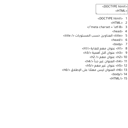
>
DOCTYPE
html
!
<
1
>
HTML
<
2
>
/
meta
charset
=
"utf-8"
<
3
>
head
<
4
5
<
title
>
العناوين
حسب
المستويات
<
/
title
>
>
head
/
<
6
>
body
<
7
8
<
h1
>
عنوان
مهم
للغاية
<
/
h1
>
9
<
h3
>
عنوان
أقل
أهمية
<
/
h3
>
10
<
h2
>
عنوان
مهم
<
/
h2
>
11
<
h4
>
العنوان
غير
جداً
<
/
h4
>
12
<
h5
>
عنوان
غير
مهم
<
/
h5
>
13
<
h6
>
العنوان
ليس
مهمًا
على
الإطلاق
<
/
h6
>
>
body
/
<
14
>
HTML
/
<
15