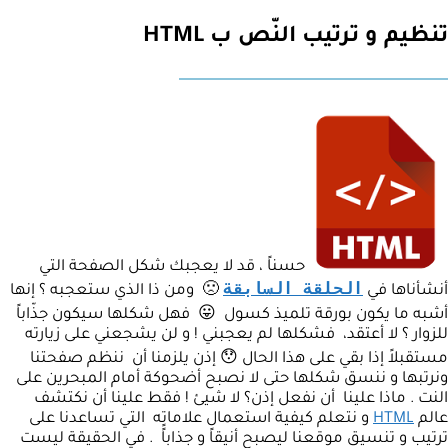
تنظيم و ترتيب النّص ب HTML
حسناً ، قد لا يعجبك شكل الصفحة التي
الحلقة السابقة
أنشأناها في
🙁 ومن ذا الذي ستعجبه ؟ إنها
أشبه ما يكون بورقة تلميذ كسول 😛 فهل شكلها سيكون جذّاباً
للزوار ؟ لا أعتقد، فشكلها لم يعجبني ! و لن يشجعني على زيارته
مستقبلاً إذا بقي على هذا الحال 😯 إذن يلزمنا أن ننظم صفحتنا
ونرتبها و ننسق شكلها حتى لا نصبح أضحوكة أمام المبحرين على
النت . ماذا علينا أن نفعل إذن؟ لا شيئ ! فقط علينا أن نكتشف
عالم
HTML
و نتعلم كيفية استعمال علاماته التي تساعدنا على
ترتيب و تنسيق موقعنا ليصبح أنيقاً و جذاباًً . في الحقيقة ليست