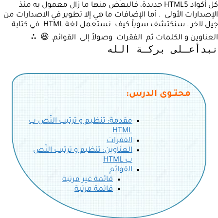
كل أكواد HTML5 جديدة، فالبعض منها ما زال معمول به منذ
الإصدارات الأولى . أما الإضافات ما هي إلا تطوير في الاصدارات من
جيل لآخر . سنكتشف سوياً كيف نستعمل لغة HTML في كتابة
∴
العناوين و الكلمات ثم الفقرات وصولاً إلى القوائم. 😆
نبدأعـلى بركـة الله
محتــوى الدرس:
مقدمة: تنظيم و ترتيب النّص ب
HTML
الفقرات
العناوين: تنظيم و ترتيب النّص
ب HTML
القوائم
قائمة غير مرتبة
قائمة مرتبة