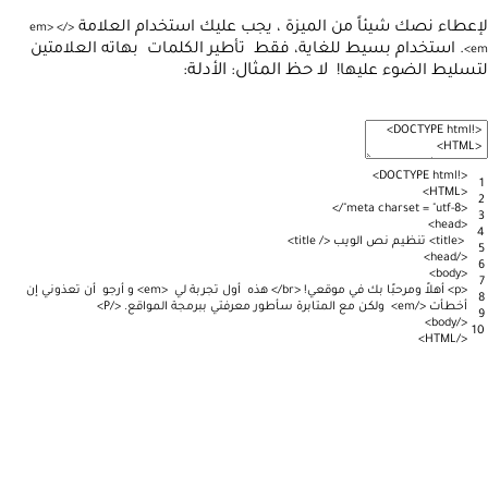
لإعطاء نصك شيئاً من الميزة ، يجب عليك استخدام العلامة
em
>
<
/
<
.
استخدام بسيط للغاية، فقط تأطير الكلمات بهاته العلامتين
>
em
لا حظ المثال: الأدلة:
لتسليط الضوء عليها!
>
DOCTYPE
html
!
<
1
>
HTML
<
2
>
/
meta
charset
=
"utf-8"
<
3
>
head
<
4
<
title
>
تنظيم
نص
الويب
<
/
title
>
5
>
head
/
<
6
>
body
<
7
<
p
>
أهلاً
ومرحبًا
بك
في
موقعي
!
<
br
/
>
هذه
أول
تجربة
لي
<
em
>
و
أرجو
أن
تعذوني
إن
8
أخطأت
<
/
em
>
ولكن
مع
المتابرة
سأطور
معرفتي
ببرمجة
المواقع
.
<
/
P
>
9
>
body
/
<
10
>
HTML
/
<