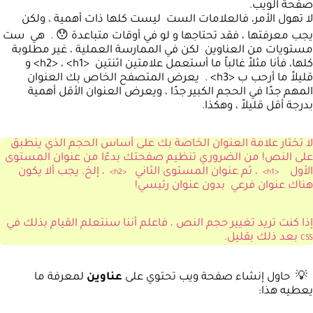
صفحة الويب.
لا تهول الأمر، فالعلامات الست ليست كلها ذات أهمية ، ولكن
يجب معرفتها ، فقد تحتاجها و لو في أوقات متباعدة 😯 . هي ست
مستويات من العناوين لكن في الممارسة العملية ، غير مطلوبة
كلها، فأنا مثلاً غالباً ما أستعمل علامتين اثنتين <h2> ، <h1> و
قليلاً ما أرحب ب <h3> . يعرض المتصفح الخاص بك العنوان
المهم جدًا في الحجم الكبير جدًا ، ويعرض العنوان الأقل أهمية
بدرجة أقل قليلاً ، وهكذا.
لا تختار علامة العنوان الخاصة بك على أساس الحجم الذي ينطبق
على النص! من الضروري تنظيم صفحتك بدءًا من عنوان المستوى
الأول
، ثم عنوان المستوى الثاني
، إلخ. يجب ألا يكون
>
h2
<
>
h1
<
هناك عنوان فرعي بدون عنوان رئيسي!
إذا كنت تريد تغيير حجم النص ، فاعلم أننا سنتعلم القيام بذلك في
بعد ذلك بقليل.
CSS
💡 حاول إنشاء صفحة ويب تحتوي على
عناوين
لمعرفة ما
يعطيه هذا: