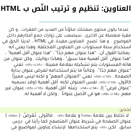
العناوين: تنظيم و ترتيب النّص ب HTML
عندما يكون محتوى صفحتك مكوَّناً من العديد من الفقرات ، و كل
فقرة منفصلة عن الأخرى، سيصعب على زوارك جمع أفكارهم داخل
في HTML ، لدينا الحق في
الموضوع . و هنا تصبح العناوين مفيدة.
استخدام ستة مستويات من العناوين المختلفة. وهذا يعني أنه
يمكننا القول أن: “هذا عنوان مهم جدًا” ، “هذا عنوان أقل أهمية” ،
“هذا عنوان أقل أهمية مما سبق” ، وهكذا دواليك . وكل عنوان من
هاته المستويات يتم تشكيله بعلامة معينة :
: تعني
>
h1
>
<
/
h1
<
“عنوان مهم جدًا”. وغالباً ما يتم استخدامه لعرض عنوان بداية
الصفحة .
: تعني “العنوان المهم” و لكنه ليس مميزاً
>
h2
>
<
/
h2
<
كالأول.
: نفس العنوان لكنه أقل أهمية (وقد نسميه
>
h3
>
<
/
h3
<
“عنوان فرعي” إ).
: رتبته أقل أهمية.
: عنوان غير
>
h5
>
<
/
h5
<
>
h4
>
<
/
h4
<
مهم.
: هو في الأصل عنواناً ، ولكن لا أهمية له.
>
h6
>
<
/
h6
<
تحذير:
لا تخلط بين علامة
! و علامة
. فالأولى تَعْرِضُ (
)
>
title
<
>
h1
<
>
title
<
عنوان الصفحة في شريط عنوان المتصفح كما رأينا في درس
سابق. لكـن
يتم استخدامها لإنشاء عناوين لمواضيع في
>
h1
<