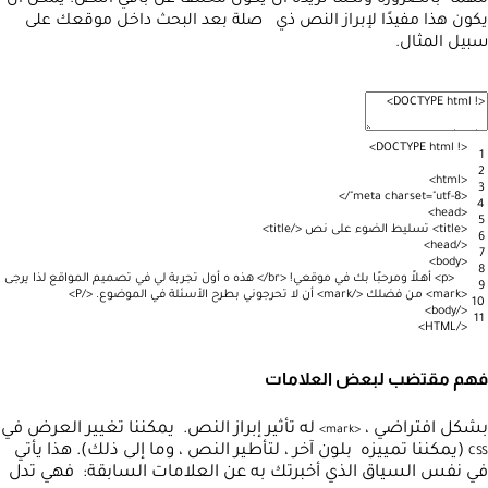
يكون هذا مفيدًا لإبراز النص ذي صلة بعد البحث داخل موقعك على
سبيل المثال.
>
DOCTYPE
html
!
<
1
2
>
html
<
3
>
/
meta
charset
=
"utf-8"
<
4
>
head
<
5
<
title
>
تسليط
الضوء
على
نص
<
/
title
>
6
>
head
/
<
7
>
body
<
8
<
p
>
أهـلاً
ومرحبًا
بك
في
موقعي
!
<
br
/
>
هذه
ه
أول
تجربة
لي
في
تصميم
المواقع
لذا
يرجى
9
<
mark
>
من
فضلك
<
/
mark
>
أن
لا
تحرجوني
بطرح
الأسئلة
في
الموضوع
.
<
/
P
>
10
>
body
/
<
11
>
HTML
/
<
فهم مقتضب لبعض العلامات
بشكل افتراضي ،
له تأثير إبراز النص. يمكننا تغيير العرض في
>
mark
<
(يمكننا تمييزه بلون آخر ، لتأطير النص ، وما إلى ذلك). هذا يأتي
CSS
في نفس السياق الذي أخبرتك به عن العلامات السابقة: فهي تدل