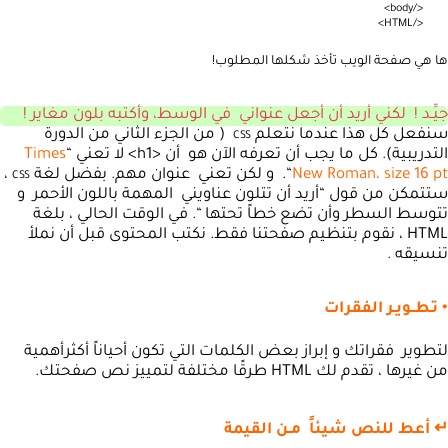
>
body
/
<
>
HTML
/
<
ها هي صفحة الويب تأخذ شكلها المطلوب!
جيِّـد ! لكني أريد أن أجعل عنواني في الوسط، وأكتبه بلون مغاير !
سنفعل كل هذا عندما نتعلم
( من الجزء الثاني من الدورة
CSS
التدريبية). كل ما يجب أن تعرفه الآن هو أن <h1> لا تعني “
Times
New Roman، size 16 pt
“. و لكن تعني عنوان مهم. بفضل لغة
،
CSS
ستتمكن من قول “أريد أن تتلون عناويني المهمة باللون الأحمر و
تتوسط السطر وأن تضع خطاً تحتها “. في الوقت الحالي ، بلغة
HTML ، نقوم بتنظيم صفحتنا فقط. نكتب المحتوى قبل أن نملأ
تنسيقه .
• تـطــويـر الفقرات
لتطوير فقراتك و إبراز بعض الكلمات التي تكون أحياناً أكثرأهمية
من غيرها ، تقدم لك HTML طرقًا مختلفة لتمييز نص صفحتك.
↵ أعط للنص شيئاً مـن القيمة