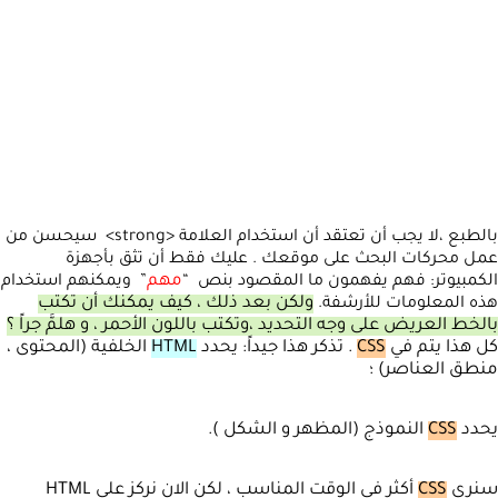
بالطبع ،لا يجب أن تعتقد أن استخدام العلامة <strong> سيحسن من
عمل محركات البحث على موقعك . عليك فقط أن تثق بأجهزة
مهم
الكمبيوتر: فهم يفهمون ما المقصود بنص “
” ويمكنهم استخدام
ولكن بعد ذلك ، كيف يمكنك أن تكتب
هذه المعلومات للأرشفة.
بالخط العريض على وجه التحديد ،وتكتب باللون الأحمر ، و هلمَّ جراً ؟
كل هذا يتم في
CSS
. تذكر هذا جيداً: يحدد
HTML
الخلفية (المحتوى ،
منطق العناصر) ؛
يحدد
CSS
النموذج (المظهر و الشكل ).
سنرى
CSS
أكثر في الوقت المناسب ، لكن الان نركز على HTML