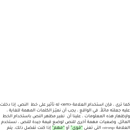
كما ترى ، فإن استخدام العلامة <em> له تأثير على خط النص، إذا دخلت
عليه جعلته مائلاً. في الواقع ، يجب أن نميّـز الكلمات المهمة للغاية ،
ولإظهار هذه المعلومات ، علينا أن نغير مظهر النص باستخدام الخط
المائل.
وضعيات مهمة أخرى للنص
لوضع قيمة جيدة للنص ، نستخدم
“قوي”
“مهم”
العلامة
التي تعني
أو
إذا كنت تفضل ذلك. يتم
>
strong
<