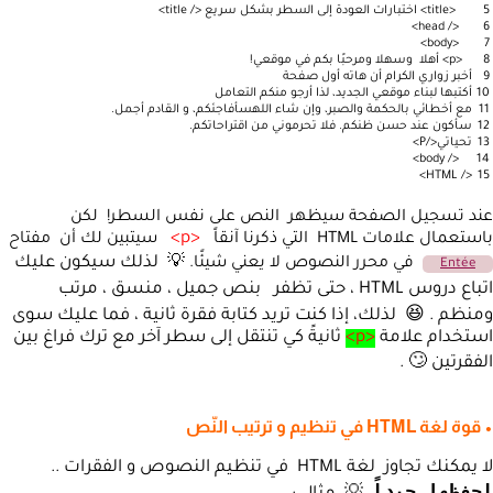
5
<title>
اختبارات العودة إلى السطر بشكل سريع
</ title>
</ head>
6
<body>
7
8
<p>
أهلا وسهلا ومرحبًا بكم في موقعي!
9
أخبر زواري الكرام أن هاته أول صفحة
10
أكتبها لبناء موقعي الجديد، لذا أرجو منكم التعامل
11
مع أخطائي بالحكمة والصبر، وإن شاء اللهسأفاجئكم، و القادم أجمل.
12
سأكون عند حسن ظنكم. فلا تحرموني من اقتراحاتكم.
13
تحياتي
</P>
</ body>
14
</ HTML>
15
عند تسجيل الصفحة سيظهر النص على نفس السطر!
لكن
<p>
باستعمال علامات HTML التي ذكرنا آنقاً
سيتبين لك أن مفتاح
لذلك سيكون عليك
في محرر النصوص لا يعني شيئًا. 💡
Entée
اتباع دروس HTML ، حتى تظفر بنص جميل ، منسق ، مرتب
ومنظم . 😆 لذلك، إذا كنت تريد كتابة فقرة ثانية ، فما عليك سوى
استخدام علامة
<p>
ثانيةً كي تنتقل إلى سطر آخر مع ترك فراغ بين
الفقرتين 🙄 .
• قوة لغة HTML في تنظيم و ترتيب النّص
لا يمكنك تجاوز لغة HTML في تنظيم النصوص و الفقرات ..
إحفظها جيداً