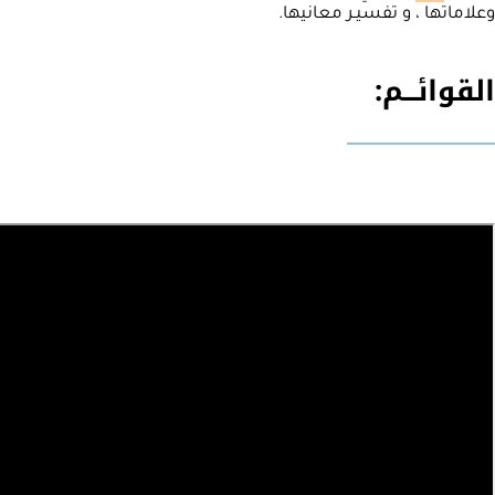
وعلاماتها ، و تفسيـر معانيها.
القوائـــم: