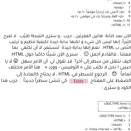
>
head
/
<
6
>
body
<
7
8
<
p
>
!
أتمنى
لك
إبحاراً
موفقاً
<
/
p
>
9
<
p
>
!
أهلاً
ومرحبًا
بك
في
موقعي
<
/
p
>
>
body
/
<
10
>
HTML
/
<
11
الآن بعد كتابة هاتين الفقرتين ، جرب ، و سترى النتيجة!
طَـيِّب، لا تفرح
كثيراً، إنها ليس كل شيء و لكنها بداية جيدة لكيفية تنظيم و ترتيب
نعم إنها بداية جيدة لنستمر، لا أن نكتفي بما
النّص ب HTML:
فعلنا ، فالقادم أجمل 🙂 . سنرى الآن شيئًا خاصًا حول HTML:
كيف ننتقل من سطر إلى آخر؟ قد تقول لي أن الأمر سهل 😛 لا يا
حبيبي ! نحن لا نكتب على « الأوفيس – وورد » هنا الأمر مختلف
تماماً 😯 . الرجوع للسطر في HTML ، لا يحتاج كالعادة إلى
الضغط على المفتاح
كي تنشئ سطراً جديداً . جرب هذا
Entée
الكود و سترى :
<! DOCTYPE html>
1
<HTML>
2
<head>
3
/>
charset
=
"utf-8"
<meta
4