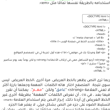
استخدامه بالطريقة نفسها تمامًا مثل <em>:
>
DOCTYPE
html
!
<
1
>
HTML
<
2
>
head
<
3
>
/
meta
charset
=
"utf-8"
<
4
<
title
>
تشديد
الخط
في
صفحة
الويب
<
/
title
>
5
>
head
/
<
6
>
body
<
7
<
p
>
أهلاً
ومرحبًا
بك
في
موقعي
!
<
br
/
>
هذه
أول
تجربة
لي
في
تصمصم
المواقع
8
9
<
strong
>
أرجو
التساهل
معي
في
ارتكاب
الأخطاء
<
/
strong
>
و
لكن
يوماً
بعد
يوم
سأصير
10
مميزاً
!
سترى
!
.
<
/
p
>
11
>
body
/
<
12
>
HTML
/
<
ربما ترى النص يظهر بالخط العريض. مرة أخرى ،الخط العريض ليس
سوى نتيجة. المتصفح اختار هاته الكلمات المهمة وجعلها بارزة أكثر.
لا تعني العلامة <strong> “
غامق
” ولكن “
مهـــم
“. يمكننا أن نقرر
فيما بعد ، في
، أن نعرض الكلمات “المهمة” بطريقة أخرى غير
CSS
الخط العريض إن أردنا ذلك.
إبـراز النـص
يتم استخدام العلامة
>
mark
<
لتسليط الضوء على جزء من النص بشكل مرئي. لا يعتبر هذا الجزء
مهمًا بالضرورة ولكننا نريده أن يكون مختلفًا عن باقي النص. يمكن أن