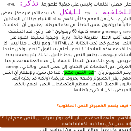
تذكر:
على معنى الكلمات وليس على كيفية ظهورها.
HTML
للخلفية ،
للشكل
قد يبدو الأمر غيرمحفز بعض
CSS
الشيء ، لكن من المهم جدًا أن نفهم هاته الأشياء جيدًا لأن المبتدئين
غالباً ما يرتكبون نفس الخطأ في هذه المرحلة. يعتبرون أن العلامات
و
و
كافية 😯 ويقولون ” هذا رائع ، لقد اكتشفت
>
mark
<
>
strong
<
>
em
<
كيف أكتب الخط بطريقة مائلة، بارزة ، وكيفية تسليط الضوء على
ومع ذلك … هذا ليس كل
النص ووضع خط تحت الكتابة في HTML! “.
ما تقدمه هذه العلامات! نعم ، أعلم ، ستقول ” نعم ، ولكن عندما
أستخدم
، يظهر النص بخط غامق ، لذلك يتم وضعه بخط
>
strong
<
عريض. ومع ذلك فمن الخطأ الاعتقاد بأن هذه العلامة تخدم هذا
الغرض.
دور العلامات هو الإشارة إلى معنى النص. وبالتالي ،
>
strong
<
هذا النص مهم
يخبر الكمبيوتر بأن “
“. هذا كل شيئ.
ولإظهار أن النص
مهم ، يقرر الكمبيوتر وضعه بحروف عريضة (ولكنه قد يكتبه أيضًا
باللون الأحمر!). تعرض معظم المتصفحات النص المهم بالخط
العريض ، لكن لا شيء يتطلبها.
• كيف يفهم الكميوتر النص المكتوب؟
لاأفهم. ما هو الهدف من أن الكمبيوتر يعرف أن النص مهم أم لا؟
إنه ليس ذكي بما فيه الكفاية ليفهم !
إنتبه و فكِّـر جيداً! هناك العديد من البرامج التي