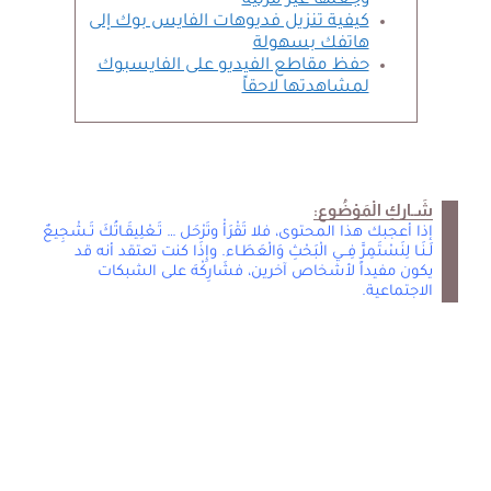
وجعلها غير مرئية
كيفية تنزيل فديوهات الفايس بوك إلى
هاتفك بسهولة
حفظ مقاطع الفيديو على الفايسبوك
لمشاهدتها لاحقاً
شَـاركِ الْمَوْضُوع:
إذا أعجبك هذا المحتوى، فلا تَقْرَأْ وتَرْحَل … تَـعْلِيقَـاتُكَ تَـشْجِيعٌ
لَـنَـا لِنَسْتَمِرَّ فِــي الْبَحْثِ وَالْعَطَـاء. وإِذَا كنت تعتقد أنه قد
يكون مفيداً لأشخاص آخرين، فشَارِكْهَ على الشبكات
الاجتماعية.