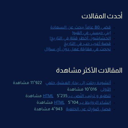
أحدث المقالات
قضى 80 عاماً يبحث عن السعادة
إبني حبسني في القبو!
الحشاشون أخطر قتلة في التاريخ!
قصة أغرب حب في التاريخ
نجحت في مقابلة عمل دون أي سؤال
المقالات الأكثر مشاهدة
أنشودة رحلت إلى بحار العشق حلمي
-
11٬922 مشاهدة
الأولى
-
10٬016 مشاهدة
تنظيم و ترتيب النّص ب HTML
5٬235 مشاهدة
-
إنشاء الروابط ب HTML
5٬104 مشاهدة
-
فصل صُوَرِكَ عن الخلفية
-
4٬943 مشاهدة