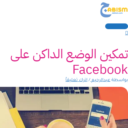
القائمة
خطي
كتب
سم*
Email
لموقع
الرئيسية
نا...
لى
لمحتوى
تمكين الوضع الداكن على
Facebook
بواسطة
عبدالرحيم
/
اترك تعليقاً