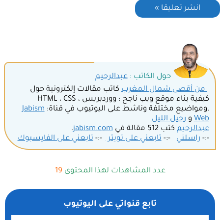
حول الكاتب :
عبدالرحيم
من أقصى شمال المغرب
كاتب مقالات إلكترونية حول
كيفية بناء موقع ويب ناجح : ووردبريس ، HTML ، CSS
.ومواضيع مختلفة وناشط على اليوتيوب في قناة:
Jabism
Web
و
رحيل الليل
عبدالرحيم
كتب 512 مقالة في
jabism.com
.
-:-
راسلني
-:-
تابعني على تويتر
-:-
تابعني على الفايسبوك
عدد المشاهدات لهذا المحتوى
19
تابع قنواتي على اليوتيوب