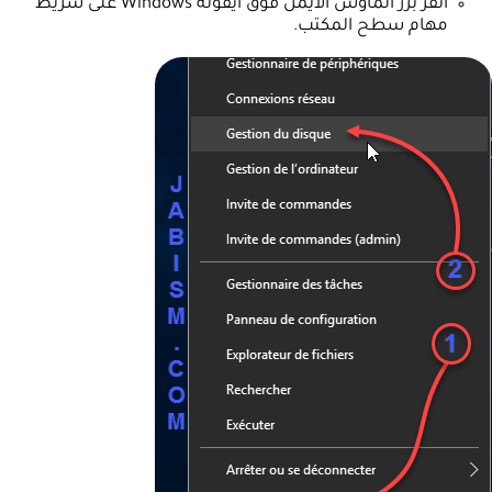
أنقر بزر الماوس الأيمن فوق أيقونة Windows على شريط
مهام سطح المكتب.