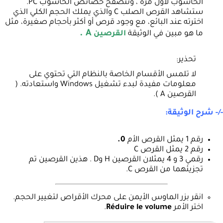
الحاسوب لأول مرة ، وتتصفح خصائص الحاسوب PC.
ستشاهد القرص الصلب C والذي يملك الحجم الكلي الذي
اخترته عند البائع، مع وجود قرص أو أكثر بأحجام صغيرة، مثل
A .
ما هو مبين في الوثيقة
القرصين
تحذير:
لا تلمس الأقسام الخاصة بالنظام التي تحتوي على
معلومات مفيدة لبدء تشغيل Windows واستعادته. (
القرصين A ).
-/- شرح الوثيقة:
رقم 1 يمثل القرص الأم
0.
رقم 2 يمثل القرص C
رقمي 3 و 4 يمثلان القرصين H وD . هذين القرصين تم
تجزيئهما من القرص C.
انقر بزر الماوس الأيمن على محرك الأقراص لتغيير الحجم.
اختر الأمر
Réduire le volume
.