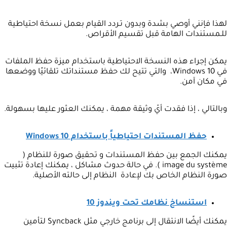
لهذا فإنني أوصي بشدة وبدون تـردد القيام بعمل نسخة احتياطية
للـمستندات الهامة قبل تقسيم الأقراص.
يمكن إجراء هذه النسخة الاحتياطية باستخدام ميزة حفظ الملفات
في Windows 10، والتي تتيح لك حفظ مستنداتك تلقائيًا ووضعها
في مكان آمن.
وبالتالي ، إذا فقدت أيّ وثيقة مهمة ، يمكنك العثور عليها بسهولة.
حفظ المستندات احتياطياً باستخدام Windows 10
يمكنك الجمع بين حفظ المستندات و تحقيق صورة للنظام (
image du système ). في حالة حدوث مشاكل ، يمكنك إعادة تثبيت
صورة النظام الخاص بك لإعادة النظام إلى حالته الأصلية.
استنساخ نظامك تحت ويندوز 10
يمكنك أيضًا الانتقال إلى برنامج خارجي مثل Syncback لتأمين